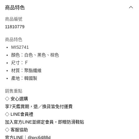
付款方式
商品特色
信用卡一次付款
商品編號
超商取貨付款
11810779
LINE Pay
商品特色
Apple Pay
MIS2741
顏色：白色、黑色、棕色
街口支付
尺寸：Ｆ
悠遊付
材質：聚酯纖維
產地：韓國製
Google Pay
銷售重點
全盈+PAY
◇ 安心選購
享7天鑑賞期，退／換貨皆免付運費
運送方式
◇ LINE會員禮
全家付款取貨
加入官方LINE並綁定會員，即贈防滑鞋貼
免運費
◇ 客服協助
付款後全家取貨
官方LINE｜@prc6488d