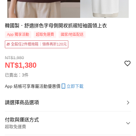
韓國製．舒適拼色字母側開衩抓褶短袖圓領上衣
App 獨享活動
超取免運費
國家/地區配送
🎁 全館任2件贈拖鞋｜領券再折120元
NT$1,980
NT$1,380
已賣出：3件
App 結帳可享專屬活動優惠價
立即下載
請選擇商品選項
付款與運送方式
超取免運費