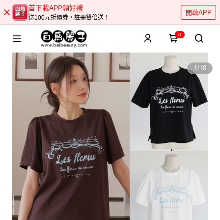
首下載APP領好禮
開啟APP
送100元折價券，註冊雙倍送！
0
1
/
10