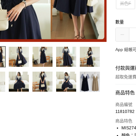
米色F
數量
App 結
付款與運
超取免運
付款方式
商品特色
信用卡一
商品編號
11810782
超商取貨
商品特色
LINE Pay
MIS27
顏色：