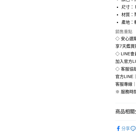
Apple Pay
尺寸：
街口支付
材質：
產地：
悠遊付
銷售重點
Google Pa
◇ 安心選
全盈+PAY
享7天鑑
◇ LINE
加入官方L
運送方式
◇ 客服協
官方LINE｜
全家付款
客服專線｜0
免運費
※ 服務時間：
付款後全
免運費
商品相關分
7-11付款
韓版服飾
每筆NT$8
分享
🚚現貨快
付款後7-1