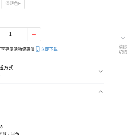
深藍色F
清除
帳可享專屬活動優惠價
立即下載
紀錄
送方式
費
次付款
付款
48
深藍、米色