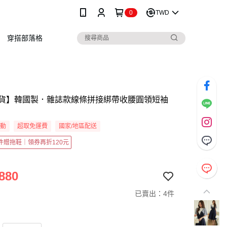
0
TWD
穿搭部落格
貨】韓國製．雜誌款線條拼接綁帶收腰圓領短袖
活動
超取免運費
國家/地區配送
2件贈拖鞋｜領券再折120元
880
已賣出：4件