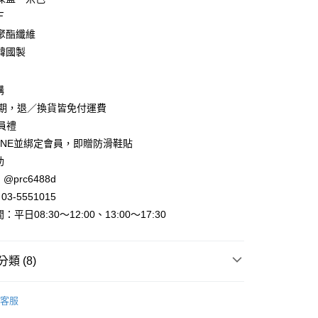
Ｆ
聚酯纖維
韓國製
y
購
賞期，退／換貨皆免付運費
會員禮
INE並綁定會員，即贈防滑鞋貼
助
@prc6488d
取貨
3-5551015
平日08:30～12:00、13:00～17:30
家取貨
類 (8)
取貨
►洋裝．連身裙
無袖 短袖．洋裝
0，滿NT$800(含以上)免運費
客服
出
當季現貨服飾
1取貨