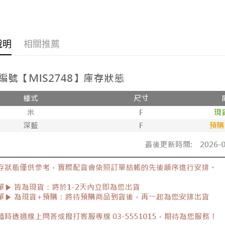
🔥促銷活
每筆NT$8
韓版服飾
新竹物流
說明
相關推薦
每筆NT$9
►正韓貨
韓版服飾
離島郵局
每筆NT$9
全部商品
全部商品
【宇迅國