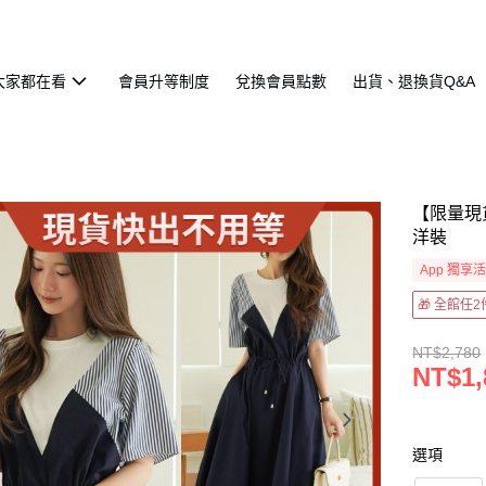
大家都在看
會員升等制度
兌換會員點數
出貨、退換貨Q&A
【限量現
洋裝
App 獨享
🎁 全館任
NT$2,780
NT$1,
選項