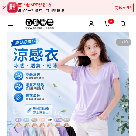
首下載APP領好禮
開啟APP
送100元折價券，註冊雙倍送！
0
1
/
10