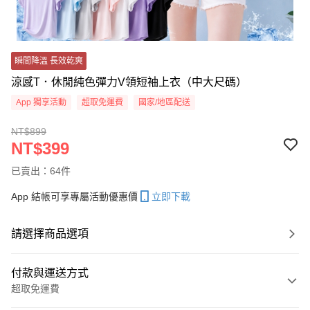
瞬間降溫 長效乾爽
涼感T．休閒純色彈力V領短袖上衣（中大尺碼）
App 獨享活動
超取免運費
國家/地區配送
NT$899
NT$399
已賣出：64件
App 結帳可享專屬活動優惠價
立即下載
請選擇商品選項
付款與運送方式
超取免運費