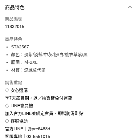
付款方式
商品特色
信用卡一次付款
商品編號
超商取貨付款
11832015
LINE Pay
商品特色
Apple Pay
STA2567
顏色：淡紫/淺藍/中灰/粉/白/薰衣草紫/黑
街口支付
腰圍：Ｍ-2XL
悠遊付
材質：涼感莫代爾
Google Pay
銷售重點
◇ 安心選購
全盈+PAY
享7天鑑賞期，退／換貨皆免付運費
◇ LINE會員禮
運送方式
加入官方LINE並綁定會員，即贈防滑鞋貼
全家付款取貨
◇ 客服協助
免運費
官方LINE｜@prc6488d
付款後全家取貨
客服專線｜03-5551015