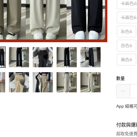
卡其色2
卡其色S
灰色S
杏色S
黑色S
數量
App 結
付款與運
超取免運