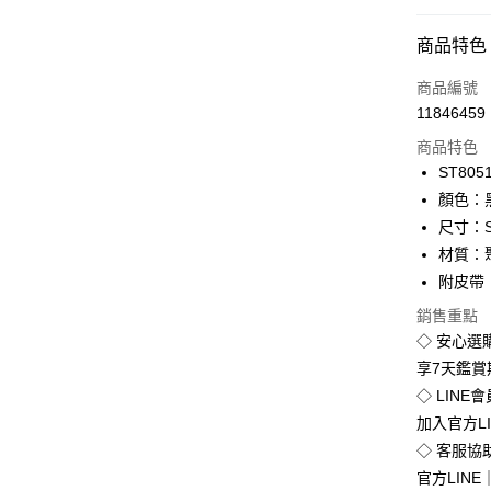
付款方式
商品特色
信用卡一
商品編號
11846459
超商取貨
商品特色
LINE Pay
ST805
顏色：
Apple Pay
尺寸：S/
街口支付
材質：
附皮帶
悠遊付
銷售重點
Google Pa
◇ 安心選
全盈+PAY
享7天鑑
◇ LINE
加入官方L
運送方式
◇ 客服協
官方LINE｜
全家付款