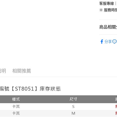
客服專線｜0
免運費
※ 服務時間：
付款後全
免運費
商品相關分
7-11付款
韓版服飾
每筆NT$8
分享
🚚現貨快
付款後7-1
🔥促銷活
每筆NT$8
韓版服飾
新竹物流
說明
相關推薦
每筆NT$9
韓版服飾
全部商品
離島郵局
每筆NT$9
全部商品
【宇迅國