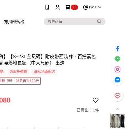
0
TWD
穿搭部落格
貨】【S~2XL全尺碼】附皮帶西裝褲．百搭素色
高腰落地長褲（中大尺碼） 出清
活動
超取免運費
國家/地區配送
2件贈拖鞋｜領券再折120元
080
已賣出：1件