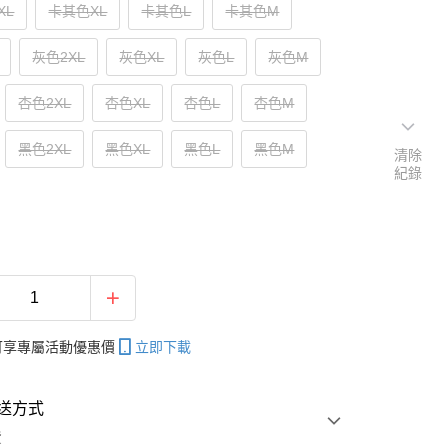
XL
卡其色XL
卡其色L
卡其色M
灰色2XL
灰色XL
灰色L
灰色M
杏色2XL
杏色XL
杏色L
杏色M
黑色2XL
黑色XL
黑色L
黑色M
清除
紀錄
帳可享專屬活動優惠價
立即下載
送方式
費