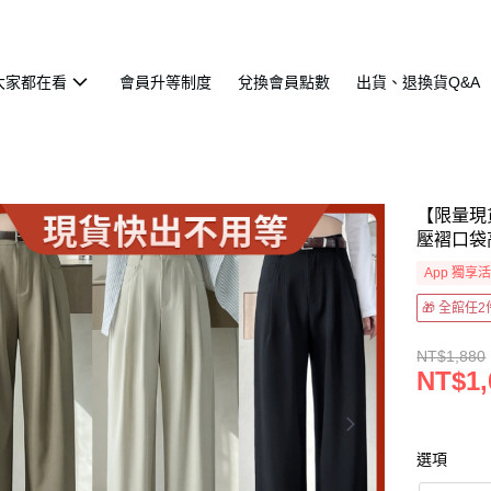
大家都在看
會員升等制度
兌換會員點數
出貨、退換貨Q&A
【限量現
壓褶口袋
App 獨享
🎁 全館任
NT$1,880
NT$1,
選項