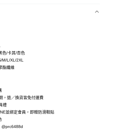
次付款
付款
1
黑色/卡其/杏色
M/L/XL/2XL
聚酯纖維
y
購
賞期，退／換貨皆免付運費
會員禮
INE並綁定會員，即贈防滑鞋貼
助
@prc6488d
取貨