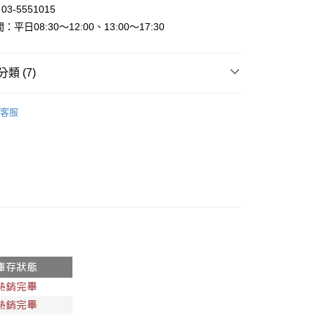
3-5551015
平日08:30～12:00、13:00～17:30
家取貨
類 (7)
取貨
►褲子、裙子
休閒長褲 西裝褲
0，滿NT$800(含以上)免運費
客服
出
當季現貨服飾
1取貨
動
全館滿件🩴免費送日系拖鞋！
0，滿NT$800(含以上)免運費
►全部春夏服飾
0，滿NT$999(含以上)免運費
【L-3XL．中大尺碼女裝】
►查看全部商品
配送
0，滿NT$999(含以上)免運費
►全部服飾
際】限一般住址，不支援智能櫃
查看運費