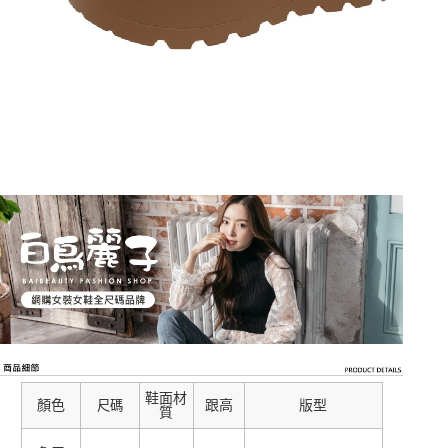
鞋面材
顏色
跟高
版型
尺碼
質