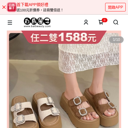
首下載APP領好禮
開啟APP
送100元折價券，註冊雙倍送！
0
1
/
10