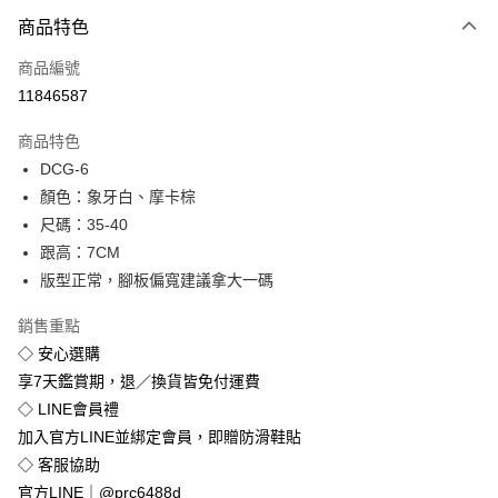
付款方式
商品特色
信用卡一次付款
商品編號
超商取貨付款
11846587
LINE Pay
商品特色
Apple Pay
DCG-6
顏色：象牙白、摩卡棕
街口支付
尺碼：35-40
悠遊付
跟高：7CM
版型正常，腳板偏寬建議拿大一碼
Google Pay
銷售重點
全盈+PAY
◇ 安心選購
享7天鑑賞期，退／換貨皆免付運費
運送方式
◇ LINE會員禮
全家付款取貨
加入官方LINE並綁定會員，即贈防滑鞋貼
免運費
◇ 客服協助
付款後全家取貨
官方LINE｜@prc6488d