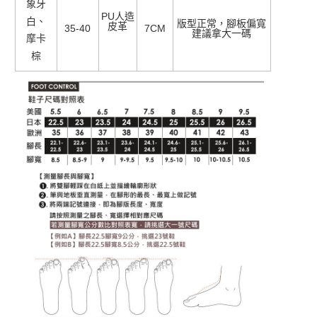
象牙
PU人造
白、
版型正常，腳板偏寬
皮革
35-40
7CM
建議拿大一碼
摩卡
棕