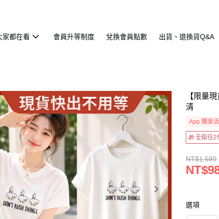
大家都在看
會員升等制度
兌換會員點數
出貨、退換貨Q&A
【限量現
清
App 獨享
🎁 全館任
NT$1,580
NT$9
選項