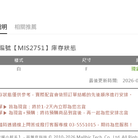
🚚現貨快
每筆NT$8
🔥促銷活
新竹物流
說明
相關推薦
每筆NT$9
韓版服飾
►正韓貨
離島郵局
每筆NT$9
全部商品
全部商品
【宇迅國