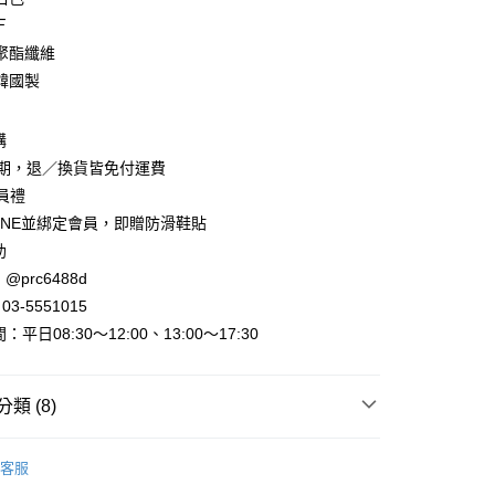
Ｆ
聚酯纖維
韓國製
y
購
賞期，退／換貨皆免付運費
會員禮
INE並綁定會員，即贈防滑鞋貼
助
@prc6488d
取貨
3-5551015
平日08:30～12:00、13:00～17:30
家取貨
類 (8)
取貨
►上衣．T恤
無袖 短袖．上衣
0，滿NT$800(含以上)免運費
客服
推薦
1取貨