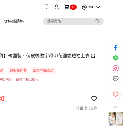
0
TWD
穿搭部落格
貨】韓國製．俏皮鴨鴨字母印花圓領短袖上衣 出
活動
超取免運費
國家/地區配送
2件贈拖鞋｜領券再折120元
80
已賣出：0件