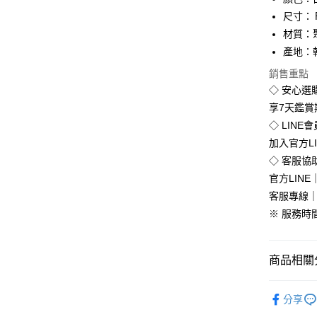
Apple Pay
尺寸：
街口支付
材質：
產地：
悠遊付
銷售重點
Google Pa
◇ 安心選
全盈+PAY
享7天鑑
◇ LINE
加入官方L
運送方式
◇ 客服協
官方LINE｜
全家付款
客服專線｜0
免運費
※ 服務時間：
付款後全
免運費
商品相關分
7-11付款
韓版服飾
每筆NT$8
分享
人氣商品
付款後7-1