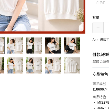
白色F
數量
App 結
付款與運
超取免運
付款方式
商品特色
信用卡一
商品編號
11860674
超商取貨
商品特色
LINE Pay
MIS27
顏色：