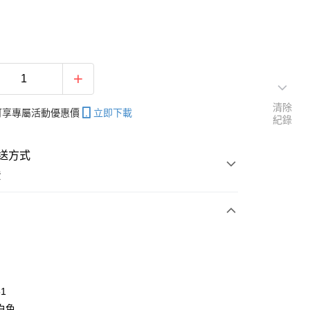
清除
帳可享專屬活動優惠價
立即下載
紀錄
送方式
費
次付款
付款
51
白色