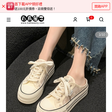
首下載APP領好禮
開啟APP
送100元折價券，註冊雙倍送！
0
1
/
10