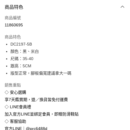
付款方式
商品特色
信用卡一次付款
商品編號
超商取貨付款
11860695
LINE Pay
商品特色
Apple Pay
DC2197-5B
顏色：黑、米白
街口支付
尺碼：35-40
悠遊付
跟高：5CM
版型正常，腳板偏寬建議拿大一碼
Google Pay
銷售重點
全盈+PAY
◇ 安心選購
享7天鑑賞期，退／換貨皆免付運費
運送方式
◇ LINE會員禮
全家付款取貨
加入官方LINE並綁定會員，即贈防滑鞋貼
免運費
◇ 客服協助
付款後全家取貨
官方LINE｜@prc6488d