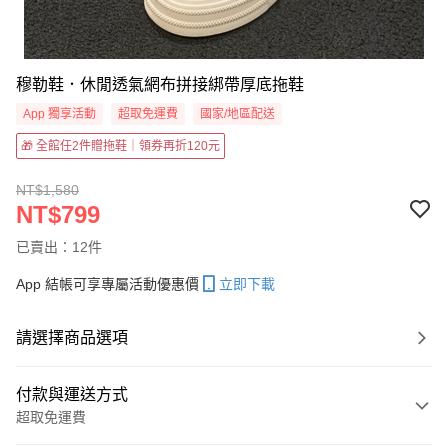
穆勒鞋．休閒透氣網布拼接綁帶厚底拖鞋
App 獨享活動
超取免運費
國家/地區配送
🎁 全館任2件贈拖鞋｜領券再折120元
NT$1,580
NT$799
已賣出：12件
App 結帳可享專屬活動優惠價
立即下載
請選擇商品選項
付款與運送方式
超取免運費