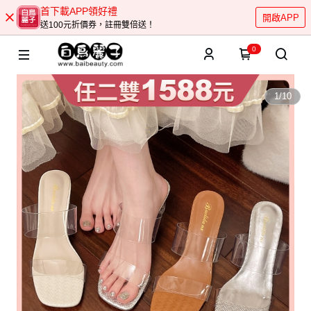
首下載APP領好禮
開啟APP
送100元折價券，註冊雙倍送！
0
1
/
10