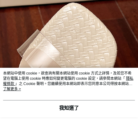
本網站中使用 cookie，欲查詢有關本網站使用 cookie 方式之詳情，及若您不希
望在電腦上使用 cookie 時應如何變更電腦的 cookie 設定，請參閱本網站「
隱私
權條款
」之 Cookie 聲明。您繼續使用本網站即表示您同意本公司得按本網站使
用條款之 Cookie 聲明使用 cookie。
了解更多 >
我知道了