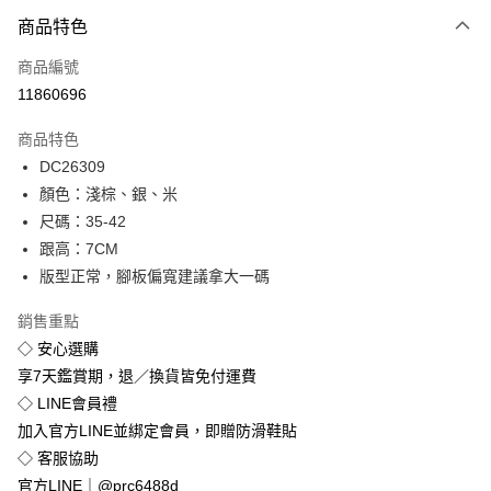
付款方式
商品特色
信用卡一次付款
商品編號
超商取貨付款
11860696
LINE Pay
商品特色
Apple Pay
DC26309
顏色：淺棕、銀、米
街口支付
尺碼：35-42
悠遊付
跟高：7CM
版型正常，腳板偏寬建議拿大一碼
Google Pay
銷售重點
全盈+PAY
◇ 安心選購
享7天鑑賞期，退／換貨皆免付運費
運送方式
◇ LINE會員禮
全家付款取貨
加入官方LINE並綁定會員，即贈防滑鞋貼
免運費
◇ 客服協助
付款後全家取貨
官方LINE｜@prc6488d