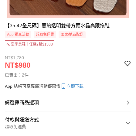
【35-42全尺碼】簡約透明雙帶方頭水晶高跟拖鞋
App 獨享活動
超取免運費
國家/地區配送
👠 夏季美鞋｜任選2雙$1588
NT$1,780
NT$980
已賣出：2件
App 結帳可享專屬活動優惠價
立即下載
請選擇商品選項
付款與運送方式
超取免運費