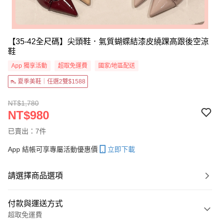
【35-42全尺碼】尖頭鞋．氣質蝴蝶結漆皮繞踝高跟後空涼
鞋
App 獨享活動
超取免運費
國家/地區配送
👠 夏季美鞋｜任選2雙$1588
NT$1,780
NT$980
已賣出：7件
App 結帳可享專屬活動優惠價
立即下載
請選擇商品選項
付款與運送方式
超取免運費