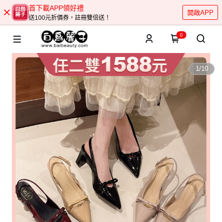
首下載APP領好禮
開啟APP
送100元折價券，註冊雙倍送！
0
1
/
10