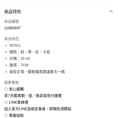
付款方式
商品特色
信用卡一次付款
商品編號
超商取貨付款
11860697
LINE Pay
商品特色
Apple Pay
DC911
顏色：粉、黑、紅、卡其
街口支付
尺碼：35-42
悠遊付
跟高：7CM
版型正常，腳板偏寬建議拿大一碼
Google Pay
銷售重點
全盈+PAY
◇ 安心選購
享7天鑑賞期，退／換貨皆免付運費
運送方式
◇ LINE會員禮
全家付款取貨
加入官方LINE並綁定會員，即贈防滑鞋貼
免運費
◇ 客服協助