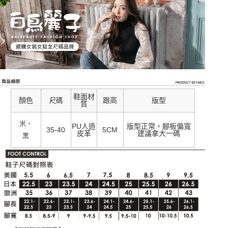
鞋面材
顏色
跟高
版型
尺碼
質
米、
PU人造
版型正常，腳板偏寬
35-40
5CM
皮革
建議拿大一碼
黑