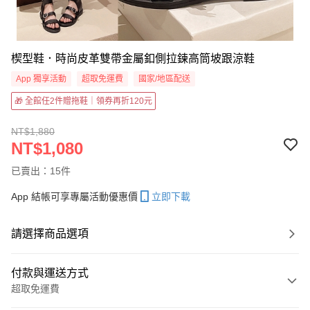
楔型鞋．時尚皮革雙帶金屬釦側拉鍊高筒坡跟涼鞋
App 獨享活動
超取免運費
國家/地區配送
🎁 全館任2件贈拖鞋｜領券再折120元
NT$1,880
NT$1,080
已賣出：15件
App 結帳可享專屬活動優惠價
立即下載
請選擇商品選項
付款與運送方式
超取免運費