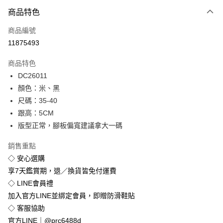
付款方式
商品特色
信用卡一次付款
商品編號
超商取貨付款
11875493
LINE Pay
商品特色
Apple Pay
DC26011
顏色：米、黑
街口支付
尺碼：35-40
悠遊付
跟高：5CM
版型正常，腳板偏寬建議拿大一碼
Google Pay
銷售重點
全盈+PAY
◇ 安心選購
享7天鑑賞期，退／換貨皆免付運費
運送方式
◇ LINE會員禮
全家付款取貨
加入官方LINE並綁定會員，即贈防滑鞋貼
免運費
◇ 客服協助
付款後全家取貨
官方LINE｜@prc6488d