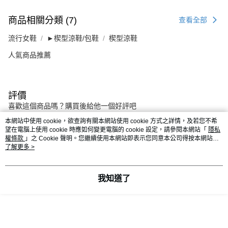
商品相關分類 (7)
查看全部
流行女鞋
►楔型涼鞋/包鞋
楔型涼鞋
人氣商品推薦
評價
喜歡這個商品嗎？購買後給他一個好評吧
本網站中使用 cookie，欲查詢有關本網站使用 cookie 方式之詳情，及若您不希
望在電腦上使用 cookie 時應如何變更電腦的 cookie 設定，請參閱本網站「
隱私
本分類熱銷
全站排行
權條款
」之 Cookie 聲明。您繼續使用本網站即表示您同意本公司得按本網站使
用條款之 Cookie 聲明使用 cookie。
了解更多 >
熱門標籤
我知道了