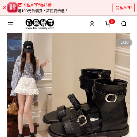
首下載APP領好禮
開啟APP
送100元折價券，註冊雙倍送！
0
1
/
10