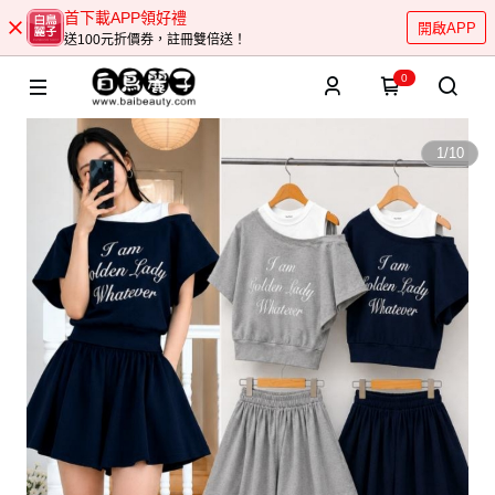
首下載APP領好禮
開啟APP
送100元折價券，註冊雙倍送！
0
1
/
10