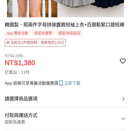
韓國製．假兩件字母拼接露肩短袖上衣+百褶鬆緊口袋短褲
App 獨享活動
超取免運費
國家/地區配送
🎁 全館任2件贈拖鞋｜領券再折120元
NT$2,080
NT$1,380
已賣出：11件
App 結帳可享專屬活動優惠價
立即下載
請選擇商品選項
付款與運送方式
超取免運費