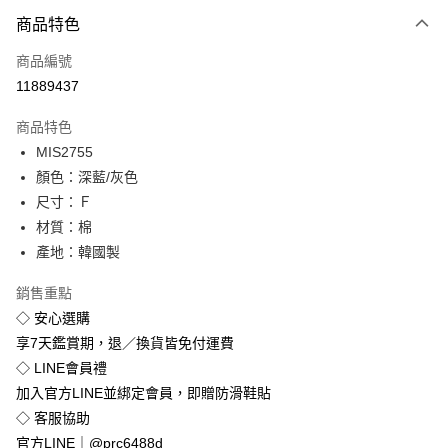
付款方式
商品特色
信用卡一次付款
商品編號
超商取貨付款
11889437
LINE Pay
商品特色
Apple Pay
MIS2755
顏色：深藍/灰色
街口支付
尺寸：Ｆ
悠遊付
材質：棉
產地：韓國製
Google Pay
銷售重點
全盈+PAY
◇ 安心選購
享7天鑑賞期，退／換貨皆免付運費
運送方式
◇ LINE會員禮
全家付款取貨
加入官方LINE並綁定會員，即贈防滑鞋貼
免運費
◇ 客服協助
付款後全家取貨
官方LINE｜@prc6488d