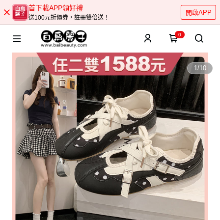
首下載APP領好禮
開啟APP
送100元折價券，註冊雙倍送！
0
1
/
10