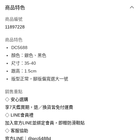
付款方式
商品特色
信用卡一次付款
商品編號
超商取貨付款
11897228
LINE Pay
商品特色
Apple Pay
DC5688
顏色：銀色、黑色
街口支付
尺寸：35-40
悠遊付
跟高：1.5cm
版型正常，腳版偏寬選大一號
Google Pay
銷售重點
全盈+PAY
◇ 安心選購
享7天鑑賞期，退／換貨皆免付運費
運送方式
◇ LINE會員禮
全家付款取貨
加入官方LINE並綁定會員，即贈防滑鞋貼
免運費
◇ 客服協助
付款後全家取貨
官方LINE｜@prc6488d