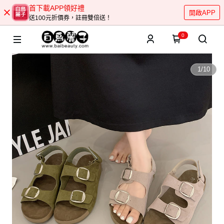
首下載APP領好禮
開啟APP
送100元折價券，註冊雙倍送！
0
1
/
10