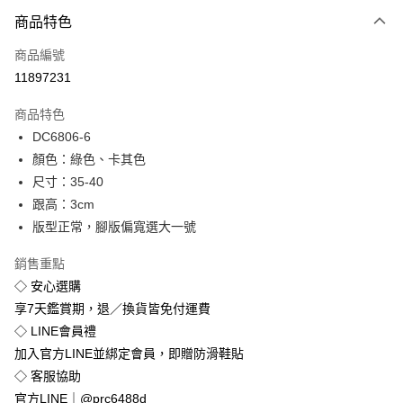
付款方式
商品特色
信用卡一次付款
商品編號
超商取貨付款
11897231
LINE Pay
商品特色
Apple Pay
DC6806-6
顏色：綠色、卡其色
街口支付
尺寸：35-40
悠遊付
跟高：3cm
版型正常，腳版偏寬選大一號
Google Pay
銷售重點
全盈+PAY
◇ 安心選購
享7天鑑賞期，退／換貨皆免付運費
運送方式
◇ LINE會員禮
全家付款取貨
加入官方LINE並綁定會員，即贈防滑鞋貼
免運費
◇ 客服協助
付款後全家取貨
官方LINE｜@prc6488d