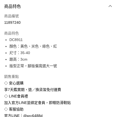
付款方式
商品特色
信用卡一次付款
商品編號
超商取貨付款
11897240
LINE Pay
商品特色
Apple Pay
DC8911
顏色：黃色、米色、綠色、紅
街口支付
尺寸：35-40
悠遊付
跟高：3cm
版型正常，腳版偏寬選大一號
Google Pay
銷售重點
全盈+PAY
◇ 安心選購
享7天鑑賞期，退／換貨皆免付運費
運送方式
◇ LINE會員禮
全家付款取貨
加入官方LINE並綁定會員，即贈防滑鞋貼
免運費
◇ 客服協助
付款後全家取貨
官方LINE｜@prc6488d