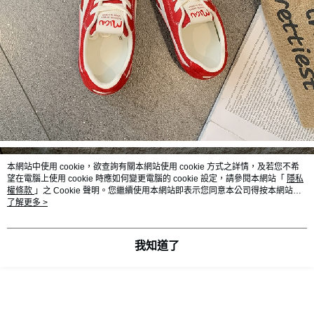
本網站中使用 cookie，欲查詢有關本網站使用 cookie 方式之詳情，及若您不希
望在電腦上使用 cookie 時應如何變更電腦的 cookie 設定，請參閱本網站「
隱私
權條款
」之 Cookie 聲明。您繼續使用本網站即表示您同意本公司得按本網站使
用條款之 Cookie 聲明使用 cookie。
了解更多 >
我知道了