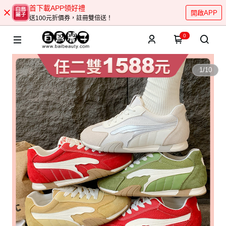
首下載APP領好禮
開啟APP
送100元折價券，註冊雙倍送！
0
1
/
10