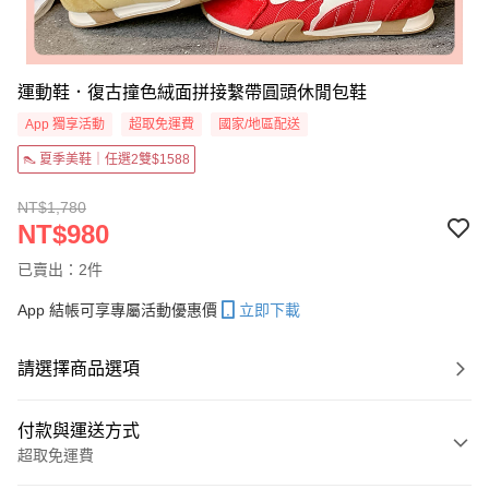
運動鞋．復古撞色絨面拼接繫帶圓頭休閒包鞋
App 獨享活動
超取免運費
國家/地區配送
👠 夏季美鞋｜任選2雙$1588
NT$1,780
NT$980
已賣出：2件
App 結帳可享專屬活動優惠價
立即下載
請選擇商品選項
付款與運送方式
超取免運費