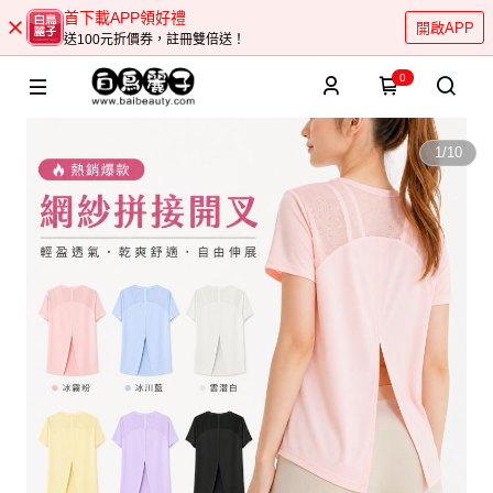
首下載APP領好禮
開啟APP
送100元折價券，註冊雙倍送！
0
1
/
10