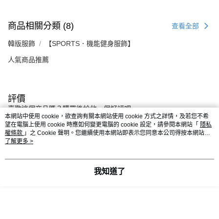
商品相關分類 (8)
查看全部
韓版服飾
【SPORTS．機能健身服飾】
人氣商品推薦
評價
喜歡這個商品嗎？購買後給他一個好評吧
本網站中使用 cookie，欲查詢有關本網站使用 cookie 方式之詳情，及若您不希
望在電腦上使用 cookie 時應如何變更電腦的 cookie 設定，請參閱本網站「
隱私
權條款
」之 Cookie 聲明。您繼續使用本網站即表示您同意本公司得按本網站使
本分類熱銷
全站排行
用條款之 Cookie 聲明使用 cookie。
了解更多 >
我知道了
熱門標籤