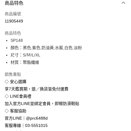
商品特色
信用卡一次付款
商品編號
超商取貨付款
11905449
LINE Pay
商品特色
Apple Pay
SP148
顏色：黑色,紫色,奶油黃,水藍,白色,淡粉
街口支付
尺寸：S/Ｍ/L/XL
悠遊付
材質：聚酯纖維
Google Pay
銷售重點
◇ 安心選購
全盈+PAY
享7天鑑賞期，退／換貨皆免付運費
◇ LINE會員禮
運送方式
加入官方LINE並綁定會員，即贈防滑鞋貼
全家付款取貨
◇ 客服協助
免運費
官方LINE｜@prc6488d
付款後全家取貨
客服專線｜03-5551015