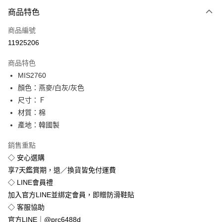
付款方式
商品特色
信用卡一次付款
商品編號
超商取貨付款
11925206
LINE Pay
商品特色
Apple Pay
MIS2760
顏色：燕麥/白灰/灰色
街口支付
尺寸：Ｆ
悠遊付
材質：棉
產地：韓國製
Google Pay
銷售重點
全盈+PAY
◇ 安心選購
享7天鑑賞期，退／換貨皆免付運費
運送方式
◇ LINE會員禮
全家付款取貨
加入官方LINE並綁定會員，即贈防滑鞋貼
免運費
◇ 客服協助
付款後全家取貨
官方LINE｜@prc6488d