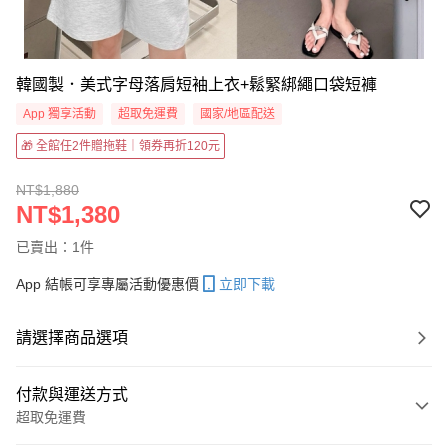
韓國製．美式字母落肩短袖上衣+鬆緊綁繩口袋短褲
App 獨享活動
超取免運費
國家/地區配送
🎁 全館任2件贈拖鞋｜領券再折120元
NT$1,880
NT$1,380
已賣出：1件
App 結帳可享專屬活動優惠價
立即下載
請選擇商品選項
付款與運送方式
超取免運費