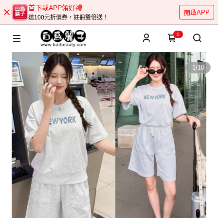
首下載APP領好禮
開啟APP
送100元折價券，註冊雙倍送！
0
1
/
10