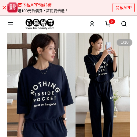
首下載APP領好禮
開啟APP
送100元折價券，註冊雙倍送！
0
1
/
10