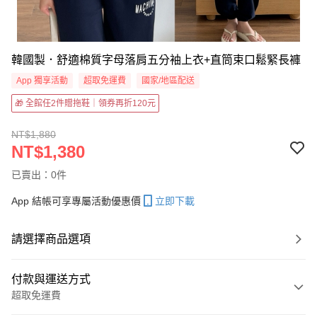
韓國製．舒適棉質字母落肩五分袖上衣+直筒束口鬆緊長褲
App 獨享活動
超取免運費
國家/地區配送
🎁 全館任2件贈拖鞋｜領券再折120元
NT$1,880
NT$1,380
已賣出：0件
App 結帳可享專屬活動優惠價
立即下載
請選擇商品選項
付款與運送方式
超取免運費