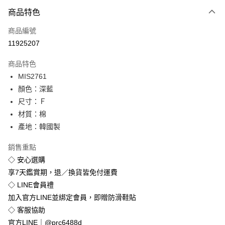
付款方式
商品特色
信用卡一次付款
商品編號
超商取貨付款
11925207
LINE Pay
商品特色
Apple Pay
MIS2761
顏色：深藍
街口支付
尺寸：Ｆ
悠遊付
材質：棉
產地：韓國製
Google Pay
銷售重點
全盈+PAY
◇ 安心選購
享7天鑑賞期，退／換貨皆免付運費
運送方式
◇ LINE會員禮
全家付款取貨
加入官方LINE並綁定會員，即贈防滑鞋貼
免運費
◇ 客服協助
付款後全家取貨
官方LINE｜@prc6488d