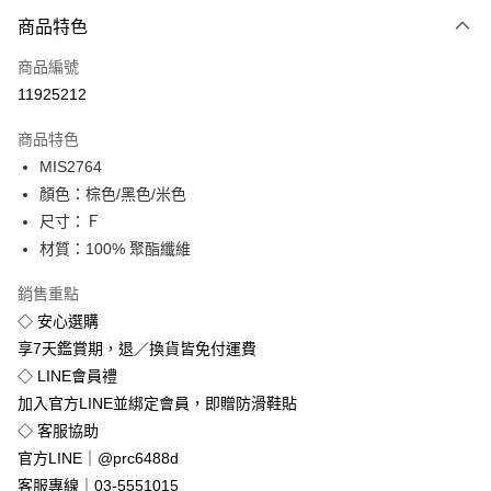
付款方式
商品特色
信用卡一次付款
商品編號
超商取貨付款
11925212
LINE Pay
商品特色
Apple Pay
MIS2764
顏色：棕色/黑色/米色
街口支付
尺寸：Ｆ
悠遊付
材質：100% 聚酯纖維
Google Pay
銷售重點
◇ 安心選購
全盈+PAY
享7天鑑賞期，退／換貨皆免付運費
◇ LINE會員禮
運送方式
加入官方LINE並綁定會員，即贈防滑鞋貼
全家付款取貨
◇ 客服協助
免運費
官方LINE｜@prc6488d
付款後全家取貨
客服專線｜03-5551015