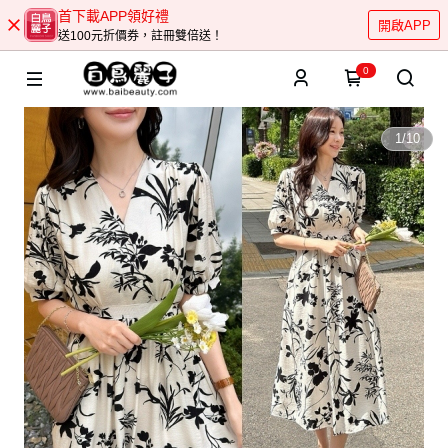
首下載APP領好禮
開啟APP
送100元折價券，註冊雙倍送！
0
1
/
10