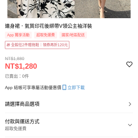
連身裙．氣質印花後綁帶V領公主袖洋裝
App 獨享活動
超取免運費
國家/地區配送
🎁 全館任2件贈拖鞋｜領券再折120元
NT$1,880
NT$1,280
已賣出：0件
App 結帳可享專屬活動優惠價
立即下載
請選擇商品選項
付款與運送方式
超取免運費