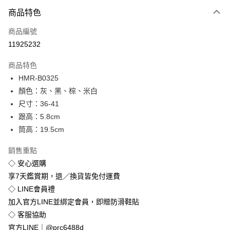
付款方式
商品特色
信用卡一次付款
商品編號
超商取貨付款
11925232
LINE Pay
商品特色
Apple Pay
HMR-B0325
顏色：灰、黑、棕、米白
街口支付
尺寸：36-41
悠遊付
跟高：5.8cm
筒高：19.5cm
Google Pay
銷售重點
全盈+PAY
◇ 安心選購
享7天鑑賞期，退／換貨皆免付運費
運送方式
◇ LINE會員禮
全家付款取貨
加入官方LINE並綁定會員，即贈防滑鞋貼
免運費
◇ 客服協助
付款後全家取貨
官方LINE｜@prc6488d