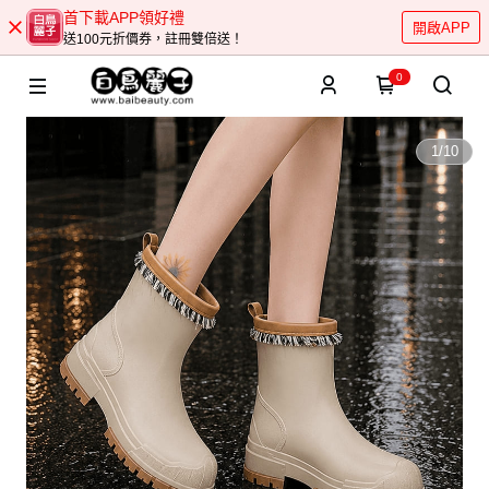
首下載APP領好禮
開啟APP
送100元折價券，註冊雙倍送！
0
1
/
10