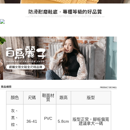
鞋面材
顏色
跟高
版型
尺碼
質
灰、
黑、
PVC
版型正常，腳板偏寬
36-41
5.8cm
建議拿大一碼
棕、