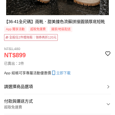
【36-41全尺碼】雨靴．甜美撞色流蘇拼接圓頭厚底短靴
App 獨享活動
超取免運費
國家/地區配送
🎁 全館任2件贈拖鞋｜領券再折120元
NT$1,480
NT$899
已賣出：2件
App 結帳可享專屬活動優惠價
立即下載
請選擇商品選項
付款與運送方式
超取免運費