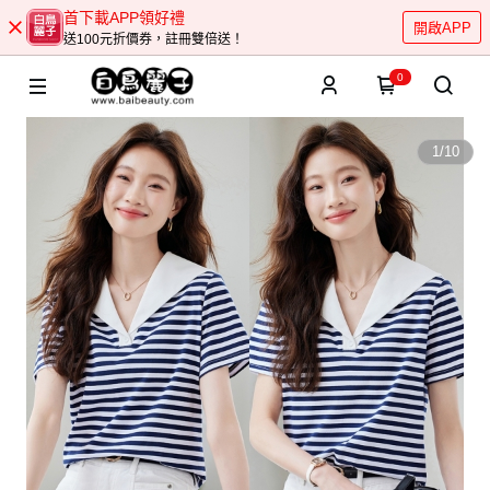
首下載APP領好禮
開啟APP
送100元折價券，註冊雙倍送！
0
1
/
10