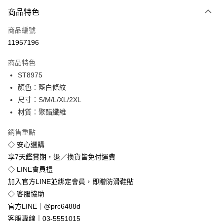
付款方式
商品特色
信用卡一次付款
商品編號
超商取貨付款
11957196
LINE Pay
商品特色
Apple Pay
ST8975
顏色：藍白條紋
街口支付
尺寸：S/M/L/XL/2XL
悠遊付
材質：聚酯纖維
Google Pay
銷售重點
◇ 安心選購
全盈+PAY
享7天鑑賞期，退／換貨皆免付運費
◇ LINE會員禮
運送方式
加入官方LINE並綁定會員，即贈防滑鞋貼
全家付款取貨
◇ 客服協助
免運費
官方LINE｜@prc6488d
付款後全家取貨
客服專線｜03-5551015