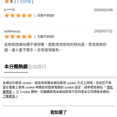
5
(
6
則評價
)
h*****0
2026/01/08
|
踩腳中刷絨F
aoibeauty
2025/07/11
|
包腳中刷絨F
這款假透膚絲襪不僅保暖，還能增添穿搭的時尚感，質地柔軟舒
適，讓人愛不釋手！非常值得擁有。
本分類熱銷
全站排行
本網站中使用 cookie，欲查詢有關本網站使用 cookie 方式之詳情，及若您不希
熱門標籤
望在電腦上使用 cookie 時應如何變更電腦的 cookie 設定，請參閱本網站「
隱私
權條款
」之 Cookie 聲明。您繼續使用本網站即表示您同意本公司得按本網站使
用條款之 Cookie 聲明使用 cookie。
了解更多 >
我知道了