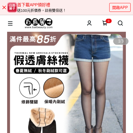
首下載APP領好禮
開啟APP
送100元折價券，註冊雙倍送！
0
1
/
3