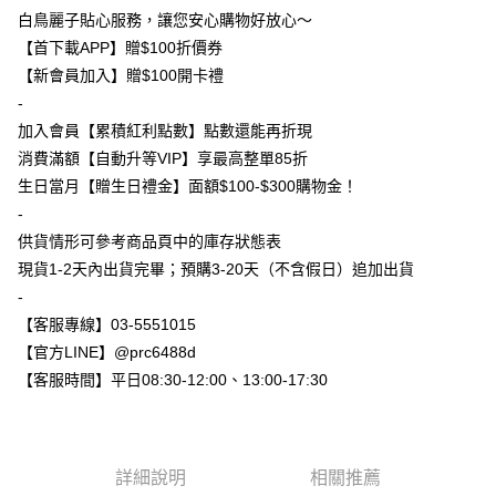
免運費
白鳥麗子貼心服務，讓您安心購物好放心～
付款後全家取貨
【首下載APP】贈$100折價券
免運費
【新會員加入】贈$100開卡禮
-
7-11付款取貨
加入會員【累積紅利點數】點數還能再折現
每筆NT$80，滿NT$800(含以上)免運費
消費滿額【自動升等VIP】享最高整單85折
生日當月【贈生日禮金】面額$100-$300購物金！
付款後7-11取貨
-
每筆NT$80，滿NT$800(含以上)免運費
供貨情形可參考商品頁中的庫存狀態表
新竹物流
現貨1-2天內出貨完畢；預購3-20天（不含假日）追加出貨
每筆NT$90，滿NT$999(含以上)免運費
-
【客服專線】03-5551015
離島郵局配送
【官方LINE】@prc6488d
每筆NT$90，滿NT$999(含以上)免運費
【客服時間】平日08:30-12:00、13:00-17:30
【宇迅國際】限一般住址，不支援智能櫃
查看運費
詳細說明
相關推薦