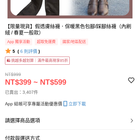
【限量現貨】假透膚絲襪．保暖黑色包腳/踩腳絲襪（內刷
絨 / 春夏一般款）
App 獨享活動
超取免運費
國家/地區配送
5
(
6
則評價
)
🛍 挑越多越划算｜滿件最高現享85折
NT$999
NT$399 ~ NT$599
已賣出：3,407件
App 結帳可享專屬活動優惠價
立即下載
請選擇商品選項
付款與運送方式