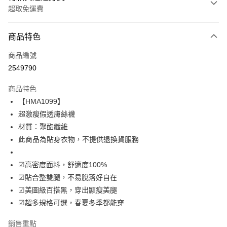
超取免運費
付款方式
商品特色
信用卡一次付款
商品編號
超商取貨付款
2549790
LINE Pay
商品特色
Apple Pay
【HMA1099】
超激瘦假透膚絲襪
街口支付
材質：聚酯纖維
悠遊付
此商品為貼身衣物，不提供退換貨服務
Google Pay
☑高密度面料，舒適度100%
全盈+PAY
☑貼合整雙腿，不易脫落好自在
☑美圖級百搭黑，穿出顯瘦美腿
運送方式
☑超多規格可選，春夏冬季都能穿
全家付款取貨
銷售重點