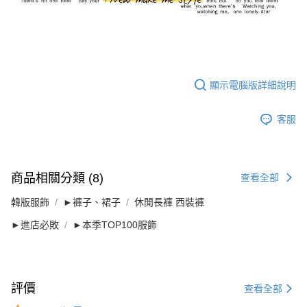
顯示電腦版詳細說明
客服
商品相關分類 (8)
查看全部
韓版服飾
►褲子、裙子
休閒長褲 西裝褲
►進店必敗
►本季TOP100服飾
評價
查看全部