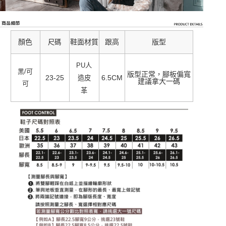
顏色
鞋面材質
跟高
版型
尺碼
PU人
黑/可
版型正常，腳板偏寬
23-25
6.5CM
造皮
建議拿大一碼
可
革