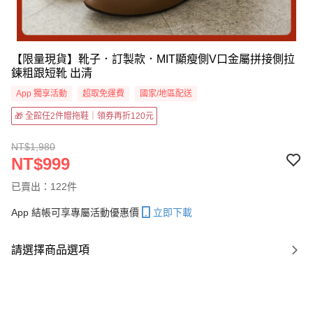
【限量現貨】靴子．訂製款．MIT顯瘦側V口金屬拼接側拉
鍊粗跟短靴 出清
App 獨享活動
超取免運費
國家/地區配送
🎁 全館任2件贈拖鞋｜領券再折120元
NT$1,980
NT$999
已賣出：122件
App 結帳可享專屬活動優惠價
立即下載
請選擇商品選項