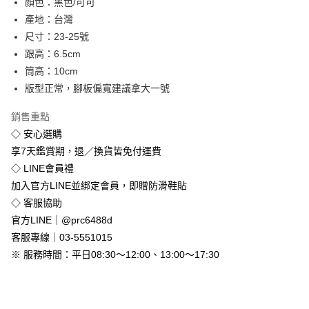
顏色：黑色/可可
街口支付
產地：台灣
悠遊付
尺寸：23-25號
跟高：6.5cm
Google Pay
筒高：10cm
全盈+PAY
版型正常，腳板偏寬建議拿大一號
銷售重點
運送方式
◇ 安心選購
全家付款取貨
享7天鑑賞期，退／換貨皆免付運費
免運費
◇ LINE會員禮
付款後全家取貨
加入官方LINE並綁定會員，即贈防滑鞋貼
免運費
◇ 客服協助
官方LINE｜@prc6488d
7-11付款取貨
客服專線｜03-5551015
每筆NT$80，滿NT$800(含以上)免運費
※ 服務時間：平日08:30～12:00、13:00～17:30
付款後7-11取貨
每筆NT$80，滿NT$800(含以上)免運費