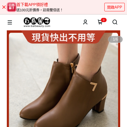
首下載APP領好禮
開啟APP
送100元折價券，註冊雙倍送！
0
1
/
6