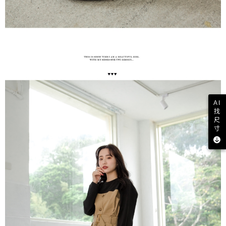
AI
找
尺
寸