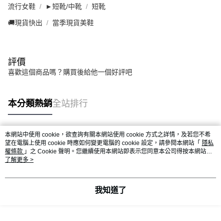
流行女鞋
►短靴/中靴
短靴
🚚現貨快出
當季現貨美鞋
評價
喜歡這個商品嗎？購買後給他一個好評吧
本分類熱銷
全站排行
本網站中使用 cookie，欲查詢有關本網站使用 cookie 方式之詳情，及若您不希
熱門標籤
望在電腦上使用 cookie 時應如何變更電腦的 cookie 設定，請參閱本網站「
隱私
權條款
」之 Cookie 聲明。您繼續使用本網站即表示您同意本公司得按本網站使
用條款之 Cookie 聲明使用 cookie。
了解更多 >
我知道了