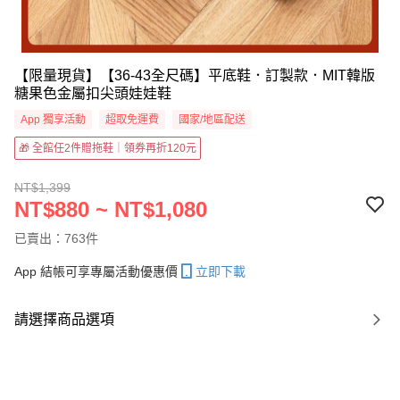
【限量現貨】【36-43全尺碼】平底鞋．訂製款．MIT韓版
糖果色金屬扣尖頭娃娃鞋
App 獨享活動
超取免運費
國家/地區配送
🎁 全館任2件贈拖鞋｜領券再折120元
NT$1,399
NT$880 ~ NT$1,080
已賣出：763件
App 結帳可享專屬活動優惠價
立即下載
請選擇商品選項