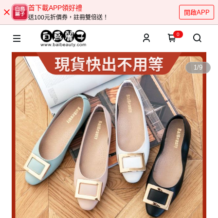
首下載APP領好禮
開啟APP
送100元折價券，註冊雙倍送！
0
1
/
9