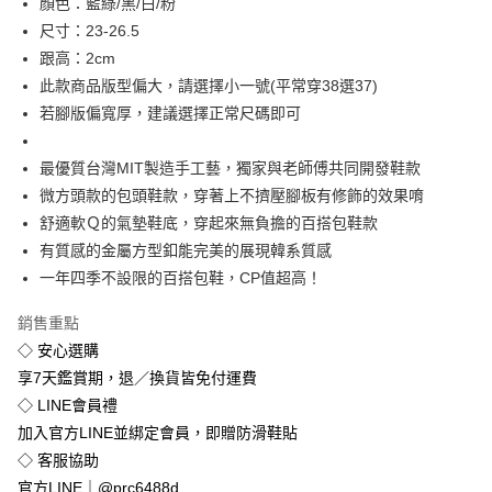
顏色：藍綠/黑/白/粉
街口支付
尺寸：23-26.5
悠遊付
跟高：2cm
此款商品版型偏大，請選擇小一號(平常穿38選37)
Google Pay
若腳版偏寬厚，建議選擇正常尺碼即可
全盈+PAY
最優質台灣MIT製造手工藝，獨家與老師傅共同開發鞋款
運送方式
微方頭款的包頭鞋款，穿著上不擠壓腳板有修飾的效果唷
全家付款取貨
舒適軟Ｑ的氣墊鞋底，穿起來無負擔的百搭包鞋款
有質感的金屬方型釦能完美的展現韓系質感
免運費
一年四季不設限的百搭包鞋，CP值超高！
付款後全家取貨
免運費
銷售重點
◇ 安心選購
7-11付款取貨
享7天鑑賞期，退／換貨皆免付運費
每筆NT$80，滿NT$800(含以上)免運費
◇ LINE會員禮
加入官方LINE並綁定會員，即贈防滑鞋貼
付款後7-11取貨
◇ 客服協助
每筆NT$80，滿NT$800(含以上)免運費
官方LINE｜@prc6488d