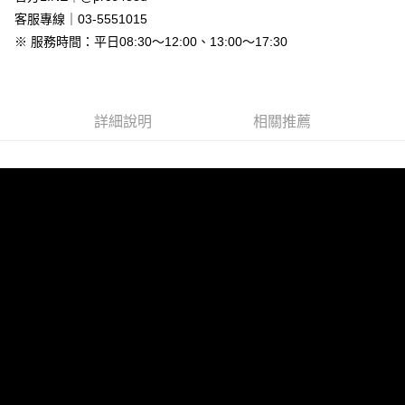
新竹物流
客服專線｜03-5551015
每筆NT$90，滿NT$999(含以上)免運費
※ 服務時間：平日08:30～12:00、13:00～17:30
離島郵局配送
每筆NT$90，滿NT$999(含以上)免運費
詳細說明
相關推薦
【宇迅國際】限一般住址，不支援智能櫃
查看運費