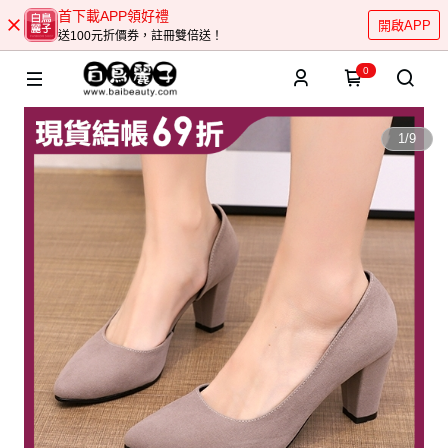
首下載APP領好禮
開啟APP
送100元折價券，註冊雙倍送！
0
1
/
9