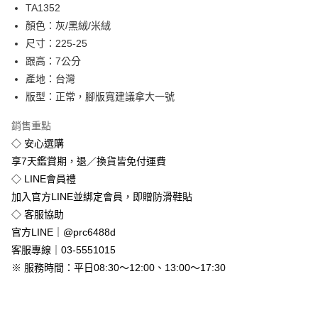
Apple Pay
TA1352
顏色：灰/黑絨/米絨
街口支付
尺寸：225-25
悠遊付
跟高：7公分
產地：台灣
Google Pay
版型：正常，腳版寬建議拿大一號
全盈+PAY
銷售重點
◇ 安心選購
運送方式
享7天鑑賞期，退／換貨皆免付運費
全家付款取貨
◇ LINE會員禮
免運費
加入官方LINE並綁定會員，即贈防滑鞋貼
付款後全家取貨
◇ 客服協助
免運費
官方LINE｜@prc6488d
客服專線｜03-5551015
7-11付款取貨
※ 服務時間：平日08:30～12:00、13:00～17:30
每筆NT$80，滿NT$800(含以上)免運費
付款後7-11取貨