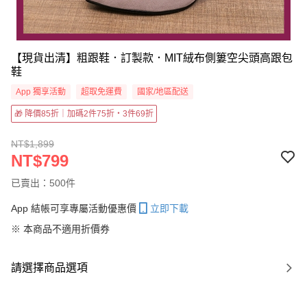
【現貨出清】粗跟鞋．訂製款．MIT絨布側簍空尖頭高跟包
鞋
App 獨享活動
超取免運費
國家/地區配送
🎁 降價85折｜加碼2件75折・3件69折
NT$1,899
NT$799
已賣出：500件
App 結帳可享專屬活動優惠價
立即下載
※ 本商品不適用折價券
請選擇商品選項