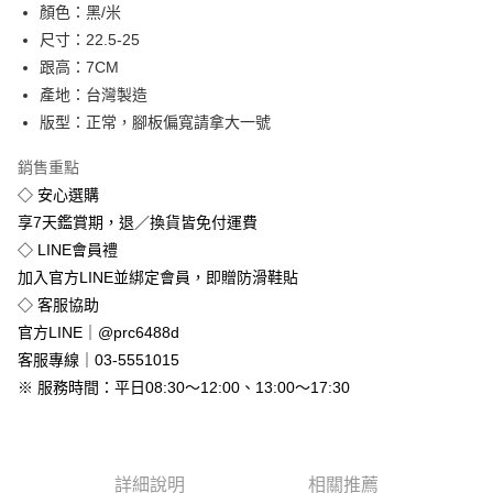
顏色：黑/米
街口支付
尺寸：22.5-25
悠遊付
跟高：7CM
產地：台灣製造
Google Pay
版型：正常，腳板偏寬請拿大一號
全盈+PAY
銷售重點
◇ 安心選購
運送方式
享7天鑑賞期，退／換貨皆免付運費
全家付款取貨
◇ LINE會員禮
免運費
加入官方LINE並綁定會員，即贈防滑鞋貼
付款後全家取貨
◇ 客服協助
免運費
官方LINE｜@prc6488d
客服專線｜03-5551015
7-11付款取貨
※ 服務時間：平日08:30～12:00、13:00～17:30
每筆NT$80，滿NT$800(含以上)免運費
付款後7-11取貨
每筆NT$80，滿NT$800(含以上)免運費
詳細說明
相關推薦