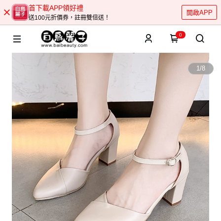
首下載APP領好禮
開啟APP
送100元折價券，註冊雙倍送！
0
1
/
8