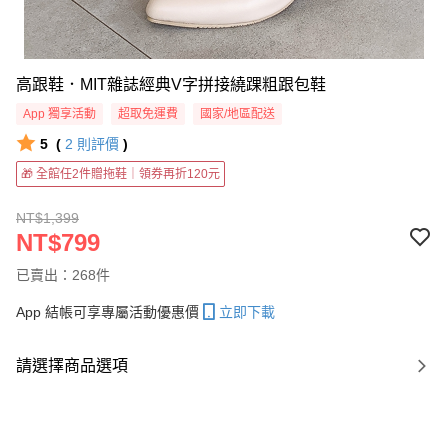
高跟鞋．MIT雜誌經典V字拼接繞踝粗跟包鞋
App 獨享活動
超取免運費
國家/地區配送
5
(
2
則評價
)
🎁 全館任2件贈拖鞋｜領券再折120元
NT$1,399
NT$799
已賣出：268件
App 結帳可享專屬活動優惠價
立即下載
請選擇商品選項