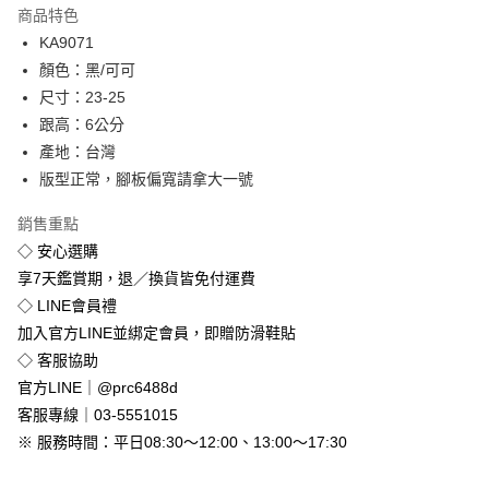
商品特色
Apple Pay
KA9071
顏色：黑/可可
街口支付
尺寸：23-25
悠遊付
跟高：6公分
產地：台灣
Google Pay
版型正常，腳板偏寬請拿大一號
全盈+PAY
銷售重點
◇ 安心選購
運送方式
享7天鑑賞期，退／換貨皆免付運費
全家付款取貨
◇ LINE會員禮
免運費
加入官方LINE並綁定會員，即贈防滑鞋貼
付款後全家取貨
◇ 客服協助
免運費
官方LINE｜@prc6488d
客服專線｜03-5551015
7-11付款取貨
※ 服務時間：平日08:30～12:00、13:00～17:30
每筆NT$80，滿NT$800(含以上)免運費