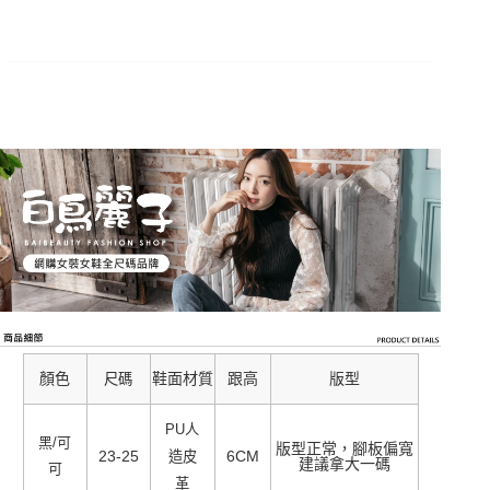
顏色
鞋面材質
跟高
版型
尺碼
PU人
黑/可
版型正常，腳板偏寬
23-25
6CM
造皮
建議拿大一碼
可
革