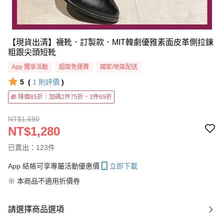
【現貨出清】襪靴．訂製款．MIT韓劇優雅素面皮革側拉鍊
粗跟尖頭短靴
App 獨享活動
超取免運費
國家/地區配送
5
(
1
則評價
)
🎁 降價85折｜加碼2件75折・3件69折
NT$1,680
NT$1,280
已賣出：123件
App 結帳可享專屬活動優惠價
立即下載
※ 本商品不適用折價券
請選擇商品選項