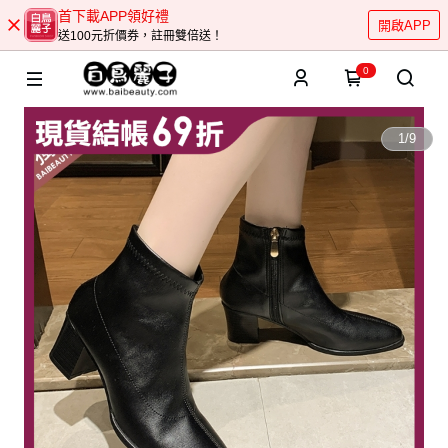
首下載APP領好禮
開啟APP
送100元折價券，註冊雙倍送！
0
1
/
9