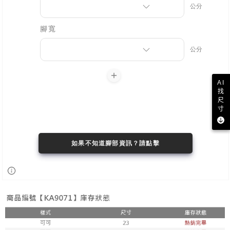
AI
找
尺
寸