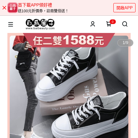
首下載APP領好禮
開啟APP
送100元折價券，註冊雙倍送！
0
1
/
9