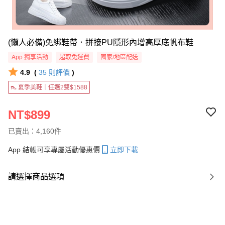
(懶人必備)免綁鞋帶．拼接PU隱形內增高厚底帆布鞋
App 獨享活動
超取免運費
國家/地區配送
4.9
(
35
則評價
)
👠 夏季美鞋｜任選2雙$1588
NT$899
已賣出：4,160件
App 結帳可享專屬活動優惠價
立即下載
請選擇商品選項