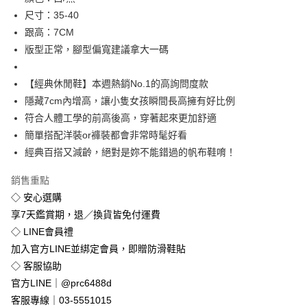
街口支付
尺寸：35-40
悠遊付
跟高：7CM
版型正常，腳型偏寬建議拿大一碼
Google Pay
全盈+PAY
【經典休閒鞋】本週熱銷No.1的高詢問度款
隱藏7cm內增高，讓小隻女孩瞬間長高擁有好比例
運送方式
符合人體工學的前高後高，穿著起來更加舒適
全家付款取貨
簡單搭配洋裝or褲裝都會非常時髦好看
經典百搭又減齡，絕對是妳不能錯過的帆布鞋唷！
免運費
付款後全家取貨
銷售重點
免運費
◇ 安心選購
享7天鑑賞期，退／換貨皆免付運費
7-11付款取貨
◇ LINE會員禮
每筆NT$80，滿NT$800(含以上)免運費
加入官方LINE並綁定會員，即贈防滑鞋貼
◇ 客服協助
付款後7-11取貨
官方LINE｜@prc6488d
每筆NT$80，滿NT$800(含以上)免運費
客服專線｜03-5551015