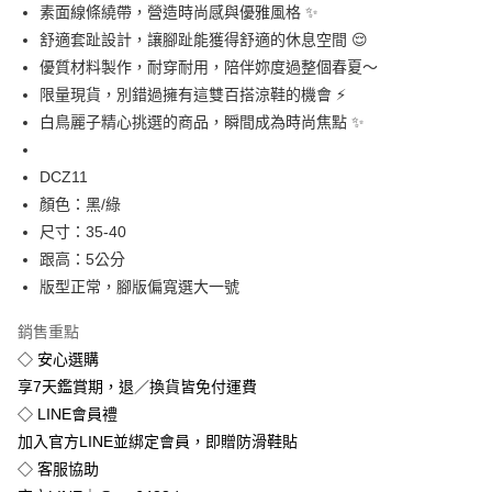
素面線條繞帶，營造時尚感與優雅風格 ✨
街口支付
舒適套趾設計，讓腳趾能獲得舒適的休息空間 😌
悠遊付
優質材料製作，耐穿耐用，陪伴妳度過整個春夏～
限量現貨，別錯過擁有這雙百搭涼鞋的機會 ⚡️
Google Pay
白鳥麗子精心挑選的商品，瞬間成為時尚焦點 ✨
全盈+PAY
DCZ11
運送方式
顏色：黑/綠
全家付款取貨
尺寸：35-40
跟高：5公分
免運費
版型正常，腳版偏寬選大一號
付款後全家取貨
免運費
銷售重點
◇ 安心選購
7-11付款取貨
享7天鑑賞期，退／換貨皆免付運費
每筆NT$80，滿NT$800(含以上)免運費
◇ LINE會員禮
加入官方LINE並綁定會員，即贈防滑鞋貼
付款後7-11取貨
◇ 客服協助
每筆NT$80，滿NT$800(含以上)免運費