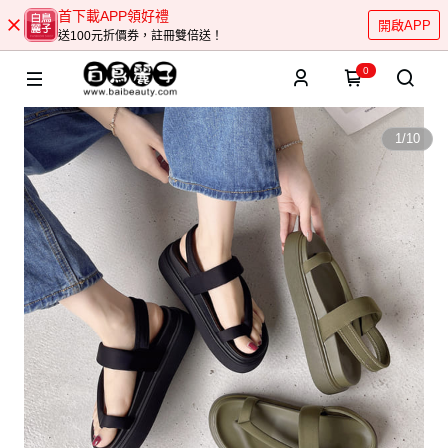
首下載APP領好禮
開啟APP
送100元折價券，註冊雙倍送！
0
1
/
10