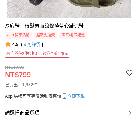
厚底鞋．時髦素面線條繞帶套趾涼鞋
App 獨享活動
超取免運費
國家/地區配送
4.9
(
9
則評價
)
🎁 全館任2件贈拖鞋｜領券再折120元
NT$1,680
NT$799
已賣出：1,932件
App 結帳可享專屬活動優惠價
立即下載
請選擇商品選項