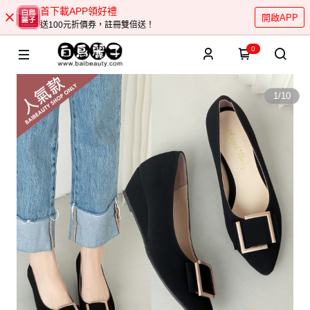
首下載APP領好禮
開啟APP
送100元折價券，註冊雙倍送！
0
1
/
10