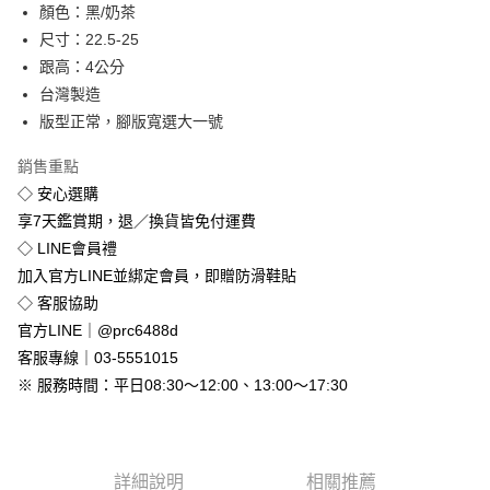
顏色：黑/奶茶
街口支付
尺寸：22.5-25
悠遊付
跟高：4公分
台灣製造
Google Pay
版型正常，腳版寬選大一號
全盈+PAY
銷售重點
◇ 安心選購
運送方式
享7天鑑賞期，退／換貨皆免付運費
全家付款取貨
◇ LINE會員禮
免運費
加入官方LINE並綁定會員，即贈防滑鞋貼
付款後全家取貨
◇ 客服協助
免運費
官方LINE｜@prc6488d
客服專線｜03-5551015
7-11付款取貨
※ 服務時間：平日08:30～12:00、13:00～17:30
每筆NT$80，滿NT$800(含以上)免運費
付款後7-11取貨
每筆NT$80，滿NT$800(含以上)免運費
詳細說明
相關推薦