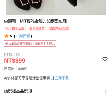
尖頭鞋．MIT優雅金屬方釦楔型包鞋
App 獨享活動
超取免運費
國家/地區配送
5
(
2
則評價
)
🎁 全館任2件贈拖鞋｜領券再折120元
NT$1,480
NT$899
已賣出：449件
App 結帳可享專屬活動優惠價
立即下載
請選擇商品選項