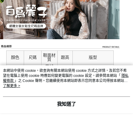
鞋面材
顏色
跟高
版型
尺碼
質
黑絨
布，奶
本網站中使用 cookie，欲查詢有關本網站使用 cookie 方式之詳情，及若您不希
黑/奶
茶PVC
版型正常，腳板偏寬
望在電腦上使用 cookie 時應如何變更電腦的 cookie 設定，請參閱本網站「
隱私
22.5-25
4CM
塑料皮
建議拿大一碼
權條款
」之 Cookie 聲明。您繼續使用本網站即表示您同意本公司得按本網站使
茶
革
用條款之 Cookie 聲明使用 cookie。
了解更多 >
我知道了