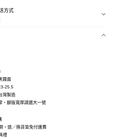
送方式
費
次付款
付款
8
黑霧面
-25.5
台灣製造
常，腳版寬厚請選大一號
y
購
賞期，退／換貨皆免付運費
會員禮