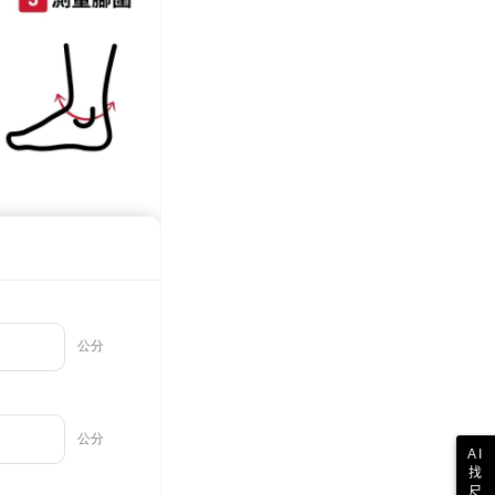
AI
找
尺