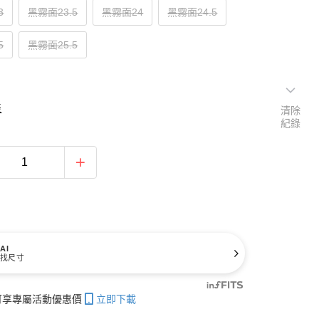
3
黑霧面23.5
黑霧面24
黑霧面24.5
5
黑霧面25.5
表
清除
紀錄
AI
找尺寸
帳可享專屬活動優惠價
立即下載