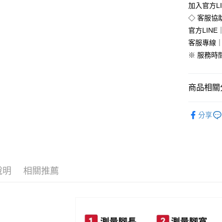
加入官方L
運送方式
◇ 客服協
官方LINE｜
全家付款
客服專線｜0
免運費
※ 服務時間：
付款後全
免運費
商品相關分
7-11付款
流行女鞋
每筆NT$8
分享
流行女鞋
付款後7-1
►進店必
每筆NT$8
🔥促銷活
新竹物流
說明
相關推薦
每筆NT$9
►台灣製
全部商品
離島郵局
每筆NT$9
全部商品
【宇迅國