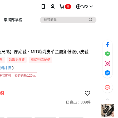
0
TWD
穿搭部落格
41全尺碼】厚底鞋．MIT時尚皮革金屬釦低跟小皮鞋
活動
超取免運費
國家/地區配送
3
則評價
)
2件贈拖鞋｜領券再折120元
99
已賣出：309件