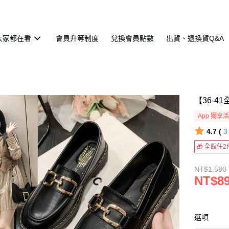
大家都在看
會員升等制度
兌換會員點數
出貨、退換貨Q&A
【36-
App 獨享
4.7 (
🎁 全館任
NT$1,580
NT$8
選項