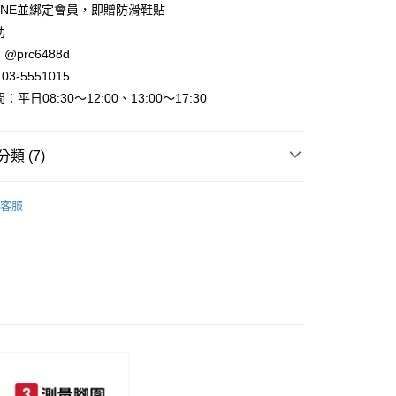
INE並綁定會員，即贈防滑鞋貼
助
@prc6488d
取貨
3-5551015
平日08:30～12:00、13:00～17:30
家取貨
類 (7)
取貨
►運動/休閒/牛津鞋
牛津、小皮鞋
0，滿NT$800(含以上)免運費
客服
【35-44全尺碼專區】
1取貨
敗
►詢問度超高鞋子
0，滿NT$800(含以上)免運費
動
全館滿件🩴免費送日系拖鞋！
0，滿NT$999(含以上)免運費
女鞋
►平底/娃娃/樂福/懶人鞋
►查看全部商品
配送
0，滿NT$999(含以上)免運費
►全部鞋款
際】限一般住址，不支援智能櫃
查看運費