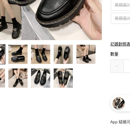
黑霧面2
黑霧面2
尺碼對照
數量
App 結