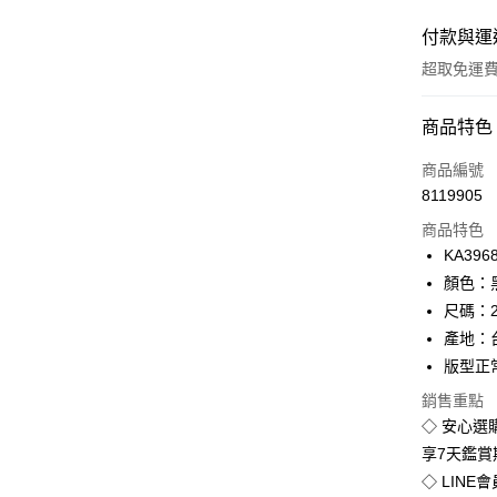
付款與運
超取免運
付款方式
商品特色
信用卡一
商品編號
8119905
超商取貨
商品特色
LINE Pay
KA396
顏色：
Apple Pay
尺碼：23
街口支付
產地：
版型正
悠遊付
銷售重點
Google Pa
◇ 安心選
全盈+PAY
享7天鑑
◇ LINE