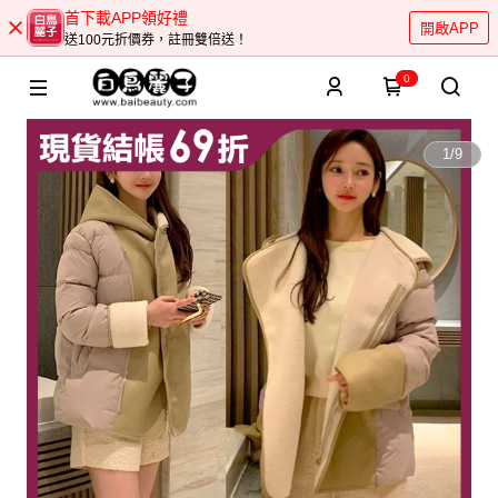
首下載APP領好禮
開啟APP
送100元折價券，註冊雙倍送！
0
1
/
9