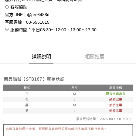
免運費
◇ 客服協助
付款後全家取貨
官方LINE｜@prc6488d
免運費
客服專線｜03-5551015
※ 服務時間：平日08:30～12:00、13:00～17:30
7-11付款取貨
每筆NT$80，滿NT$800(含以上)免運費
付款後7-11取貨
詳細說明
相關推薦
每筆NT$80，滿NT$800(含以上)免運費
新竹物流
每筆NT$90，滿NT$999(含以上)免運費
離島郵局配送
每筆NT$90，滿NT$999(含以上)免運費
【宇迅國際】限一般住址，不支援智能櫃
查看運費