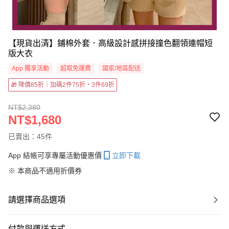
【現貨出清】鋪棉外套．高級設計感拼接撞色翻領連帽短
版大衣
App 獨享活動
超取免運費
國家/地區配送
🎁 降價85折｜加碼2件75折・3件69折
NT$2,380
NT$1,680
已賣出：45件
App 結帳可享專屬活動優惠價
立即下載
※ 本商品不適用折價券
請選擇商品選項
付款與運送方式