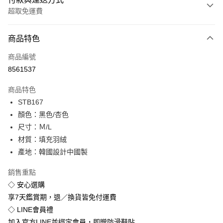
超取免運費
付款方式
商品特色
信用卡一次付款
商品編號
超商取貨付款
8561537
LINE Pay
商品特色
Apple Pay
STB167
顏色：黑色/杏色
街口支付
尺寸：Ｍ/L
悠遊付
材質：填充羽絨
產地：韓國設計中國製
Google Pay
銷售重點
全盈+PAY
◇ 安心選購
享7天鑑賞期，退／換貨皆免付運費
運送方式
◇ LINE會員禮
全家付款取貨
加入官方LINE並綁定會員，即贈防滑鞋貼