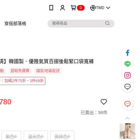
0
TWD
穿搭部落格
清】韓國製．優雅氣質百摺後鬆緊口袋寬褲
活動
超取免運費
國家/地區配送
5折｜加碼2件75折・3件69折
780
已賣出：98件
紫色F
淺米色F
黃棕色F