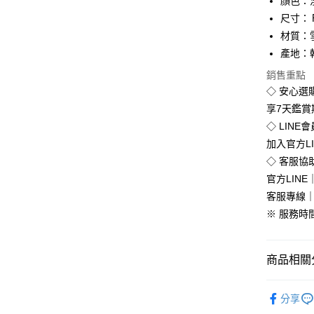
顏色：
Apple Pay
尺寸：
街口支付
材質：
產地：
悠遊付
銷售重點
Google Pa
◇ 安心選
全盈+PAY
享7天鑑
◇ LINE
加入官方L
運送方式
◇ 客服協
官方LINE｜
全家付款
客服專線｜0
免運費
※ 服務時間：
付款後全
免運費
商品相關分
7-11付款
韓版服飾
每筆NT$8
分享
💥Outlet