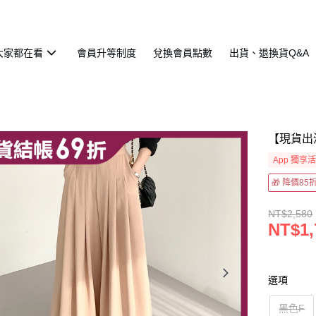
大家都在看
會員升等制度
兌換會員點數
出貨、退換貨Q&A
【現貨出
App 獨享
🎁 降價8
NT$2,580
NT$1,
選項
黑色F