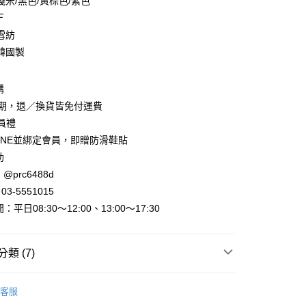
淺米/黑色/黃棕色/紫色
Ｆ
雪紡
韓國製
y
購
賞期，退／換貨皆免付運費
會員禮
INE並綁定會員，即贈防滑鞋貼
助
@prc6488d
取貨
3-5551015
平日08:30～12:00、13:00～17:30
家取貨
類 (7)
取貨
►褲子、裙子
休閒長褲 西裝褲
0，滿NT$800(含以上)免運費
客服
出清
出清服飾