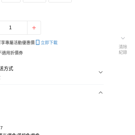
帳可享專屬活動優惠價
立即下載
清除
紀錄
不適用折價券
送方式
費
次付款
付款
17