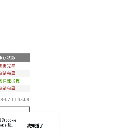
1取貨
►全部秋冬服飾
0，滿NT$800(含以上)免運費
穿搭
►褲子
0，滿NT$999(含以上)免運費
►查看全部商品
►全部服飾
配送
0，滿NT$999(含以上)免運費
動
現貨出清🔥滿件最低只要69折！
際】限一般住址，不支援智能櫃
查看運費
 cookie
kie 聲明
我知道了