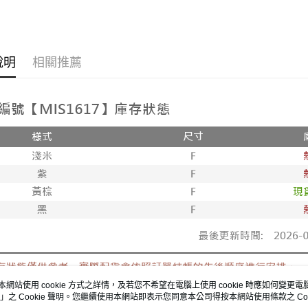
付款後7-1
韓版服飾
每筆NT$8
►正韓貨
新竹物流
說明
相關推薦
每筆NT$9
全部商品
全部商品
離島郵局
每筆NT$9
🔥促銷活
【宇迅國
本網站使用 cookie 方式之詳情，及若您不希望在電腦上使用 cookie 時應如何變更電腦的
」之 Cookie 聲明。您繼續使用本網站即表示您同意本公司得按本網站使用條款之 Coo