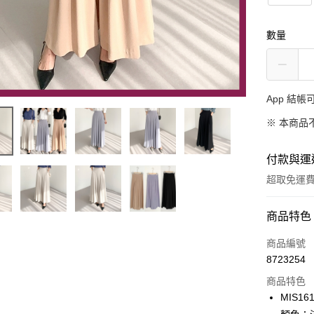
數量
App 結
※ 本商品
付款與運
超取免運
付款方式
商品特色
信用卡一
商品編號
8723254
超商取貨
商品特色
LINE Pay
MIS16