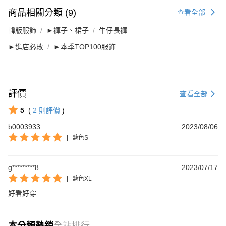
商品相關分類 (9)
查看全部
韓版服飾
►褲子、裙子
牛仔長褲
►進店必敗
►本季TOP100服飾
評價
查看全部
5
(
2
則評價
)
b0003933
2023/08/06
|
藍色S
g*********8
2023/07/17
|
藍色XL
好看好穿
本分類熱銷
全站排行