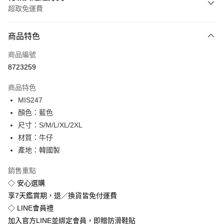
超取免運費
付款方式
商品特色
信用卡一次付款
商品編號
超商取貨付款
8723259
LINE Pay
商品特色
Apple Pay
MIS247
顏色：藍色
街口支付
尺寸：S/M/L/XL/2XL
悠遊付
材質：牛仔
產地：韓國製
Google Pay
銷售重點
全盈+PAY
◇ 安心選購
享7天鑑賞期，退／換貨皆免付運費
運送方式
◇ LINE會員禮
全家付款取貨
加入官方LINE並綁定會員，即贈防滑鞋貼