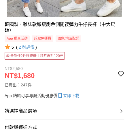
韓國製．雜誌款顯瘦刷色側開衩彈力牛仔長褲（中大尺
碼）
App 獨享活動
超取免運費
國家/地區配送
5
(
2
則評價
)
🎁 全館任2件贈拖鞋｜領券再折120元
NT$2,580
NT$1,680
已賣出：247件
App 結帳可享專屬活動優惠價
立即下載
請選擇商品選項
付款與運送方式