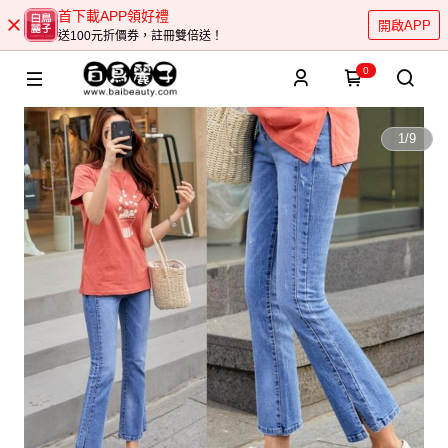
首下載APP領好禮
開啟APP
送100元折價券，註冊雙倍送！
0
1
/
9