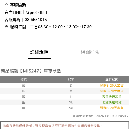
免運費
◇ 客服協助
付款後全家取貨
官方LINE｜@prc6488d
免運費
客服專線｜03-5551015
※ 服務時間：平日08:30～12:00、13:00～17:30
7-11付款取貨
每筆NT$80，滿NT$800(含以上)免運費
付款後7-11取貨
詳細說明
相關推薦
每筆NT$80，滿NT$800(含以上)免運費
新竹物流
每筆NT$90，滿NT$999(含以上)免運費
離島郵局配送
每筆NT$90，滿NT$999(含以上)免運費
【宇迅國際】限一般住址，不支援智能櫃
查看運費