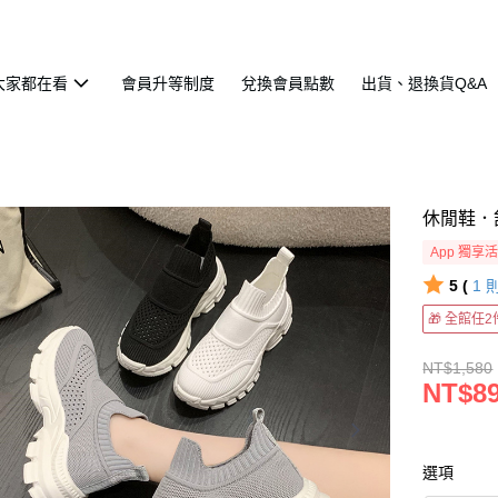
大家都在看
會員升等制度
兌換會員點數
出貨、退換貨Q&A
休閒鞋．
App 獨享
5 (
1
🎁 全館任
NT$1,580
NT$8
選項