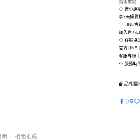
銷售重點
Google Pa
◇ 安心選
全盈+PAY
享7天鑑
◇ LINE
加入官方L
運送方式
◇ 客服協
官方LINE｜
全家付款
客服專線｜0
免運費
※ 服務時間：
付款後全
免運費
商品相關分
7-11付款
流行女鞋
每筆NT$8
分享
►進店必
付款後7-1
🔥促銷活
每筆NT$8
全部商品
新竹物流
說明
相關推薦
每筆NT$9
全部商品