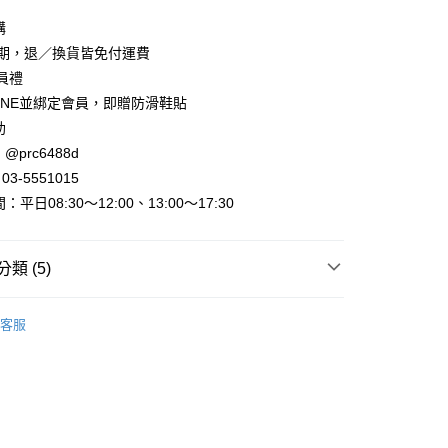
y
購
賞期，退／換貨皆免付運費
會員禮
INE並綁定會員，即贈防滑鞋貼
助
@prc6488d
取貨
3-5551015
平日08:30～12:00、13:00～17:30
家取貨
類 (5)
取貨
►運動/休閒/牛津鞋
運動鞋、球鞋
0，滿NT$800(含以上)免運費
客服
敗
►詢問度超高鞋子
1取貨
動
全館滿件🩴免費送日系拖鞋！
0，滿NT$800(含以上)免運費
►查看全部商品
0，滿NT$999(含以上)免運費
►全部鞋款