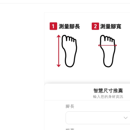
離島郵局
每筆NT$9
【宇迅國