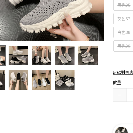
黑色35
灰色37
白色38
黑色39
尺碼對照
數量