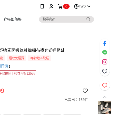
0
TWD
穿搭部落格
舒適素面透氣針織網布襪套式運動鞋
活動
超取免運費
國家/地區配送
則評價
)
2件贈拖鞋｜領券再折120元
99
已賣出：169件