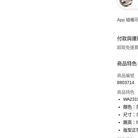
App 結
付款與運
超取免運
付款方式
商品特色
信用卡一
商品編號
8803714
超商取貨
商品特色
LINE Pay
WA231
顏色：黑
Apple Pay
尺寸：3
街口支付
跟高：
版型正
悠遊付