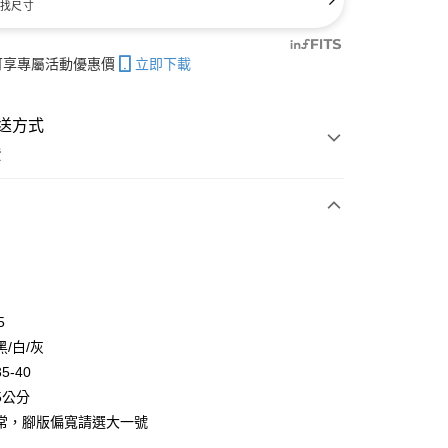
找尺寸
帳可享專屬活動優惠價
立即下載
送方式
費
次付款
付款
5
/白/灰
5-40
5公分
常，腳版偏寬請選大一號