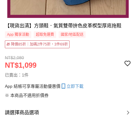
【現貨出清】方頭鞋．氣質雙帶拚色皮革楔型厚底拖鞋
App 獨享活動
超取免運費
國家/地區配送
🎁 降價85折｜加碼2件75折・3件69折
NT$2,080
NT$1,099
已賣出：1件
App 結帳可享專屬活動優惠價
立即下載
※ 本商品不適用折價券
請選擇商品選項