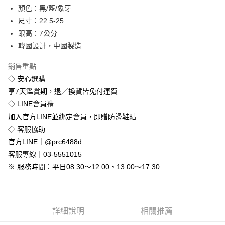
顏色：黑/藍/象牙
街口支付
尺寸：22.5-25
悠遊付
跟高：7公分
韓國設計，中國製造
Google Pay
銷售重點
全盈+PAY
◇ 安心選購
享7天鑑賞期，退／換貨皆免付運費
運送方式
◇ LINE會員禮
全家付款取貨
加入官方LINE並綁定會員，即贈防滑鞋貼
免運費
◇ 客服協助
付款後全家取貨
官方LINE｜@prc6488d
免運費
客服專線｜03-5551015
※ 服務時間：平日08:30～12:00、13:00～17:30
7-11付款取貨
每筆NT$80，滿NT$800(含以上)免運費
付款後7-11取貨
詳細說明
相關推薦
每筆NT$80，滿NT$800(含以上)免運費