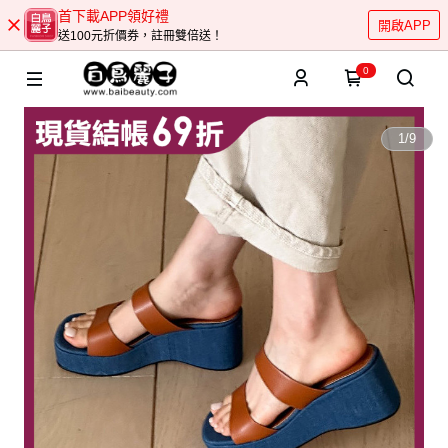
首下載APP領好禮
開啟APP
送100元折價券，註冊雙倍送！
0
1
/
9