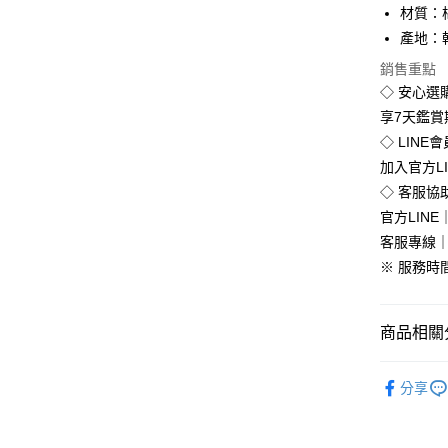
材質：
運送方式
產地：
全家付款
銷售重點
◇ 安心選
免運費
享7天鑑
付款後全
◇ LINE
免運費
加入官方L
◇ 客服協
7-11付款
官方LINE｜
每筆NT$8
客服專線｜0
付款後7-1
※ 服務時間：
每筆NT$8
新竹物流
商品相關分
每筆NT$9
韓版服飾
分享
離島郵局
🚚現貨快
每筆NT$9
🔥促銷活