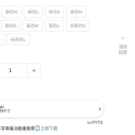
黑色M
黑色L
綠色S
綠色M
藍色S
藍色M
藍色L
米黃色S
M
米黃色L
清除
紀錄
AI
找尺寸
帳可享專屬活動優惠價
立即下載