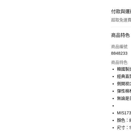
付款與運
超取免運
付款方式
商品特色
信用卡一
商品編號
8848233
超商取貨
商品特色
LINE Pay
韓國製
經典直
Apple Pay
側開衩
街口支付
彈性棉
無論是
悠遊付
Google Pa
MIS17
顏色：綠
全盈+PAY
尺寸：S/