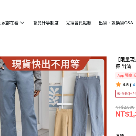
大家都在看
會員升等制度
兌換會員點數
出貨、退換貨Q&A
【限量現
褲 出清
App 獨享
4.5 (
🎁 全館任
NT$2,580
NT$1,
選項