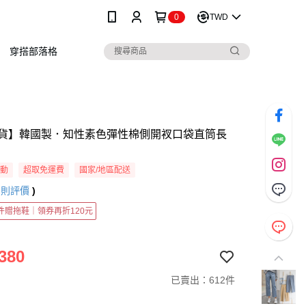
0
TWD
穿搭部落格
貨】韓國製．知性素色彈性棉側開衩口袋直筒長
活動
超取免運費
國家/地區配送
4
則評價
)
2件贈拖鞋｜領券再折120元
380
已賣出：612件