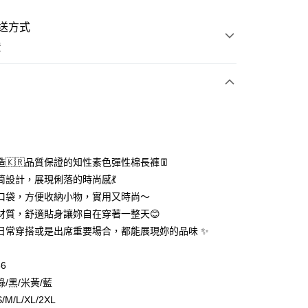
送方式
費
次付款
付款
造🇰🇷品質保證的知性素色彈性棉長褲👖
筒設計，展現俐落的時尚感💃
口袋，方便收納小物，實用又時尚～
材質，舒適貼身讓妳自在穿著一整天😊
日常穿搭或是出席重要場合，都能展現妳的品味 ✨
y
36
/黑/米黃/藍
M/L/XL/2XL