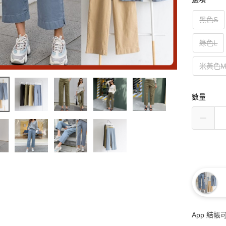
黑色S
綠色L
米黃色
數量
App 結