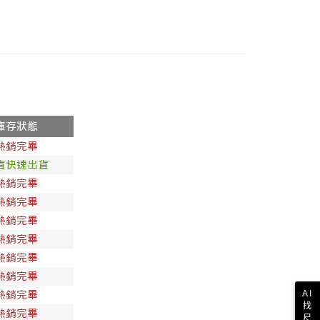
際】限一般住址，不支援智能櫃
查看運費
►全部秋冬服飾
►全部春夏服飾
穿搭
►褲子
►查看全部商品
►全部服飾
AI
找
尺