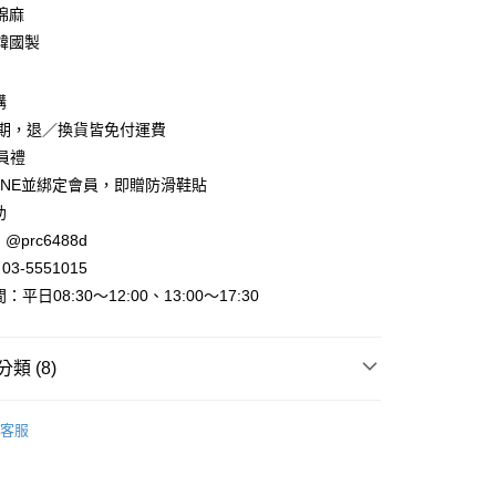
棉麻
韓國製
取貨
購
賞期，退／換貨皆免付運費
家取貨
會員禮
INE並綁定會員，即贈防滑鞋貼
助
取貨
@prc6488d
0，滿NT$800(含以上)免運費
3-5551015
1取貨
平日08:30～12:00、13:00～17:30
0，滿NT$800(含以上)免運費
類 (8)
0，滿NT$999(含以上)免運費
►褲子、裙子
休閒長褲 西裝褲
客服
配送
出
當季現貨服飾
0，滿NT$999(含以上)免運費
動
全館滿件🩴免費送日系拖鞋！