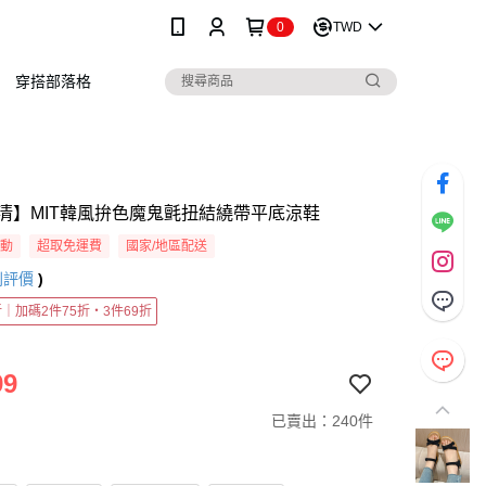
0
TWD
穿搭部落格
清】MIT韓風拚色魔鬼氈扭結繞帶平底涼鞋
活動
超取免運費
國家/地區配送
則評價
)
5折｜加碼2件75折・3件69折
99
已賣出：240件