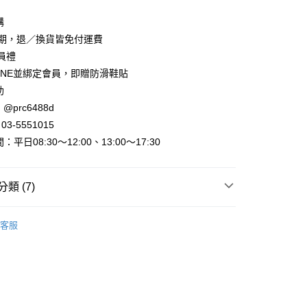
購
賞期，退／換貨皆免付運費
會員禮
INE並綁定會員，即贈防滑鞋貼
助
取貨
@prc6488d
3-5551015
家取貨
平日08:30～12:00、13:00～17:30
取貨
類 (7)
0，滿NT$800(含以上)免運費
►平底/厚底涼鞋
1取貨
客服
出清
出清美鞋
0，滿NT$800(含以上)免運費
出清
35號鞋
女鞋
►平底/厚底涼鞋
0，滿NT$999(含以上)免運費
►查看全部商品