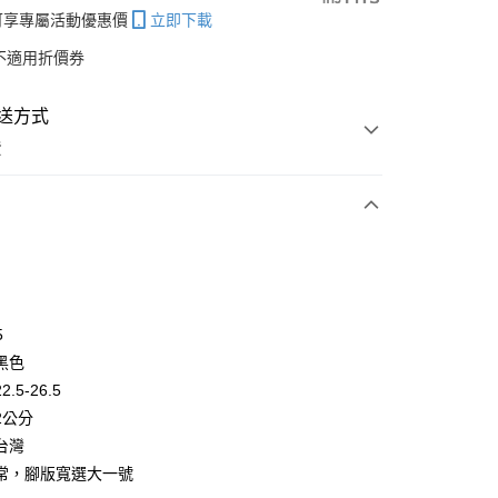
帳可享專屬活動優惠價
立即下載
不適用折價券
送方式
費
次付款
付款
5
黑色
.5-26.5
2公分
台灣
常，腳版寬選大一號
y