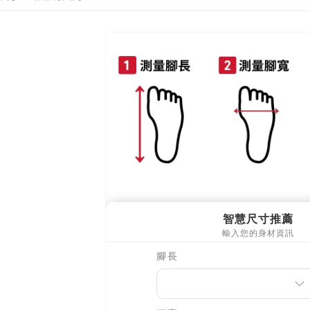
離島郵局
全部商品
每筆NT$9
🔥促銷活
【宇迅國