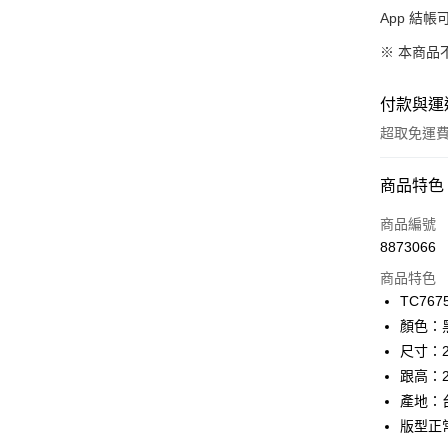
App 結
※ 本商品
付款與運
超取免運
付款方式
商品特色
信用卡一
商品編號
8873066
超商取貨
商品特色
LINE Pay
TC767
顏色：
Apple Pay
尺寸：22
街口支付
跟高：
產地：
悠遊付
版型正
Google Pa