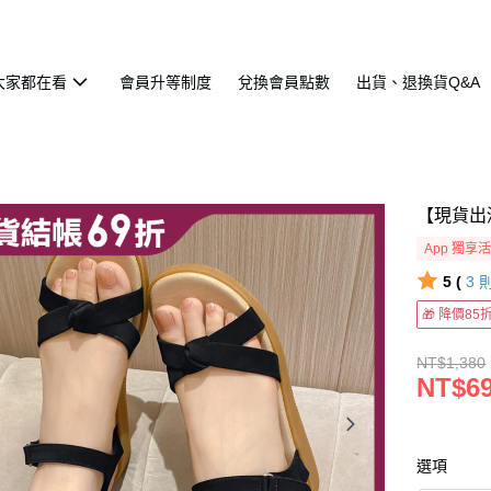
大家都在看
會員升等制度
兌換會員點數
出貨、退換貨Q&A
【現貨出
App 獨享
5 (
3
🎁 降價8
NT$1,380
NT$6
選項