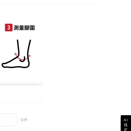
配送
►全部鞋款
0，滿NT$999(含以上)免運費
動
現貨出清🔥滿件最低只要69折！
際】限一般住址，不支援智能櫃
查看運費
AI
找
尺