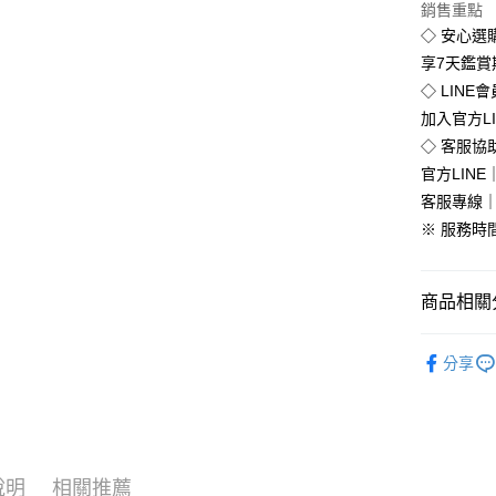
銷售重點
全盈+PAY
◇ 安心選
享7天鑑
◇ LINE
運送方式
加入官方L
◇ 客服協
全家付款
官方LINE｜
免運費
客服專線｜0
付款後全
※ 服務時間：
免運費
7-11付款
商品相關分
每筆NT$8
流行女鞋
付款後7-1
分享
💥Outlet
每筆NT$8
💥Outlet
新竹物流
►台灣製
每筆NT$9
說明
相關推薦
全部商品