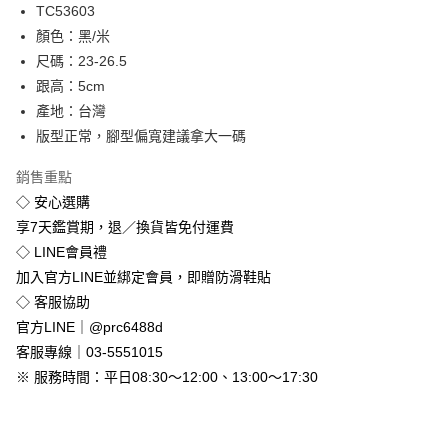
Apple Pay
TC53603
顏色：黑/米
街口支付
尺碼：23-26.5
悠遊付
跟高：5cm
產地：台灣
Google Pay
版型正常，腳型偏寬建議拿大一碼
全盈+PAY
銷售重點
◇ 安心選購
運送方式
享7天鑑賞期，退／換貨皆免付運費
全家付款取貨
◇ LINE會員禮
免運費
加入官方LINE並綁定會員，即贈防滑鞋貼
付款後全家取貨
◇ 客服協助
免運費
官方LINE｜@prc6488d
客服專線｜03-5551015
7-11付款取貨
※ 服務時間：平日08:30～12:00、13:00～17:30
每筆NT$80，滿NT$800(含以上)免運費
付款後7-11取貨