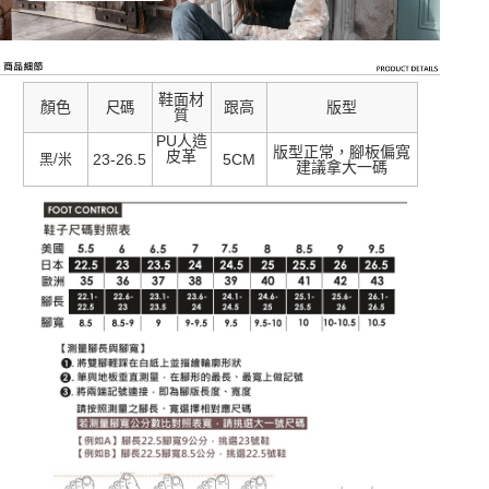
鞋面材
顏色
跟高
版型
尺碼
質
PU人造
版型正常，腳板偏寬
皮革
黑/米
23-26.5
5CM
建議拿大一碼