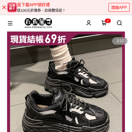
首下載APP領好禮
開啟APP
送100元折價券，註冊雙倍送！
0
1
/
10