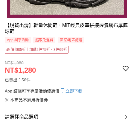
【現貨出清】輕量休閒鞋．MIT經典皮革拼接透氣網布厚底
球鞋
App 獨享活動
超取免運費
國家/地區配送
🎁 降價85折｜加碼2件75折・3件69折
NT$1,980
NT$1,280
已賣出：56件
App 結帳可享專屬活動優惠價
立即下載
※ 本商品不適用折價券
請選擇商品選項