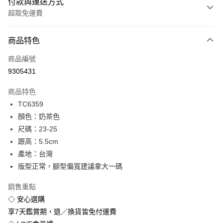
付款與運送方式
超取免運費
付款方式
商品特色
信用卡一次付款
商品編號
超商取貨付款
9305431
LINE Pay
商品特色
Apple Pay
TC6359
顏色：奶茶色
街口支付
尺碼：23-25
悠遊付
跟高：5.5cm
產地：台灣
Google Pay
版型正常，腳型偏寬建議拿大一碼
全盈+PAY
銷售重點
◇ 安心選購
運送方式
享7天鑑賞期，退／換貨皆免付運費
全家付款取貨