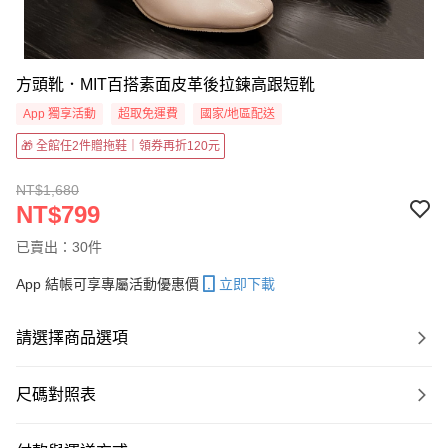
方頭靴．MIT百搭素面皮革後拉鍊高跟短靴
App 獨享活動
超取免運費
國家/地區配送
🎁 全館任2件贈拖鞋｜領券再折120元
NT$1,680
NT$799
已賣出：30件
App 結帳可享專屬活動優惠價
立即下載
請選擇商品選項
尺碼對照表