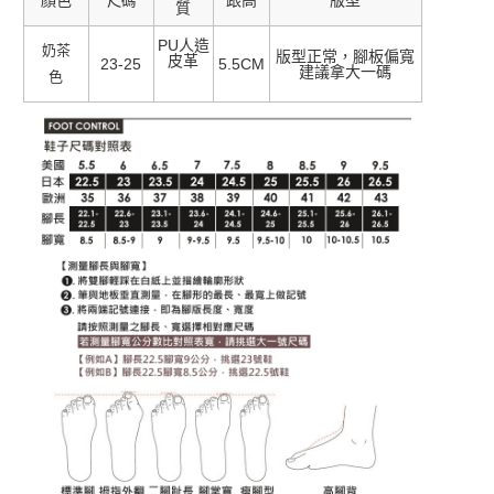
顏色
跟高
版型
尺碼
質
PU人造
奶茶
版型正常，腳板偏寬
皮革
23-25
5.5CM
建議拿大一碼
色