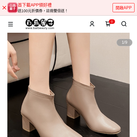
首下載APP領好禮
開啟APP
送100元折價券，註冊雙倍送！
0
1
/
9