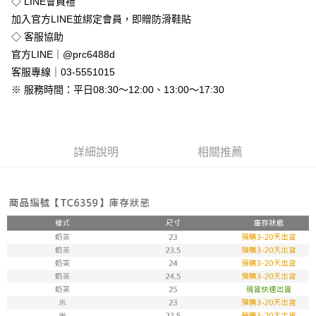
◇ LINE會員禮
免運費
加入官方LINE並綁定會員，即贈防滑鞋貼
付款後全家取貨
◇ 客服協助
免運費
官方LINE｜@prc6488d
客服專線｜03-5551015
7-11付款取貨
※ 服務時間：平日08:30～12:00、13:00～17:30
每筆NT$80，滿NT$800(含以上)免運費
付款後7-11取貨
每筆NT$80，滿NT$800(含以上)免運費
詳細說明
相關推薦
新竹物流
每筆NT$90，滿NT$999(含以上)免運費
離島郵局配送
每筆NT$90，滿NT$999(含以上)免運費
【宇迅國際】限一般住址，不支援智能櫃
查看運費