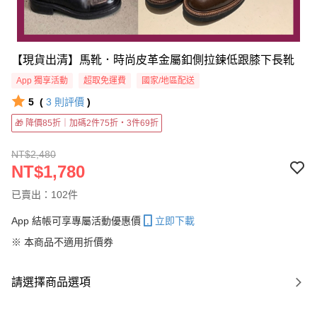
【現貨出清】馬靴．時尚皮革金屬釦側拉鍊低跟膝下長靴
App 獨享活動
超取免運費
國家/地區配送
5
(
3
則評價
)
🎁 降價85折｜加碼2件75折・3件69折
NT$2,480
NT$1,780
已賣出：102件
App 結帳可享專屬活動優惠價
立即下載
※ 本商品不適用折價券
請選擇商品選項