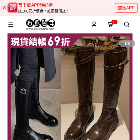
首下載APP領好禮
開啟APP
送100元折價券，註冊雙倍送！
0
1
/
9