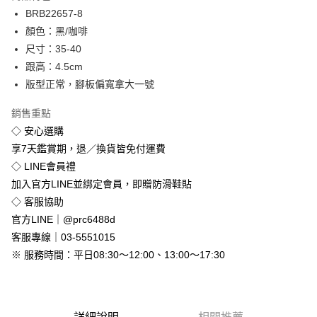
Apple Pay
BRB22657-8
顏色：黑/咖啡
街口支付
尺寸：35-40
悠遊付
跟高：4.5cm
版型正常，腳板偏寬拿大一號
Google Pay
銷售重點
全盈+PAY
◇ 安心選購
享7天鑑賞期，退／換貨皆免付運費
運送方式
◇ LINE會員禮
全家付款取貨
加入官方LINE並綁定會員，即贈防滑鞋貼
免運費
◇ 客服協助
付款後全家取貨
官方LINE｜@prc6488d
免運費
客服專線｜03-5551015
※ 服務時間：平日08:30～12:00、13:00～17:30
7-11付款取貨
每筆NT$80，滿NT$800(含以上)免運費
付款後7-11取貨