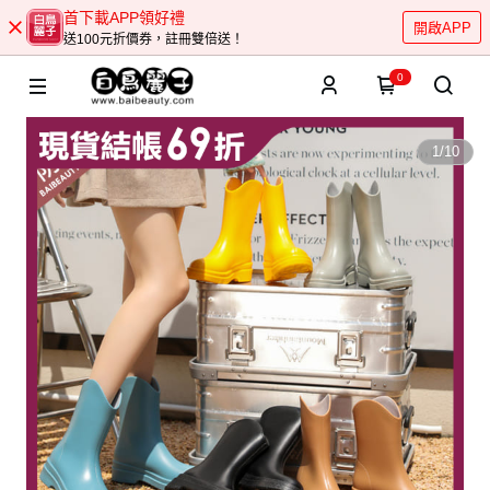
首下載APP領好禮
開啟APP
送100元折價券，註冊雙倍送！
0
1
/
10