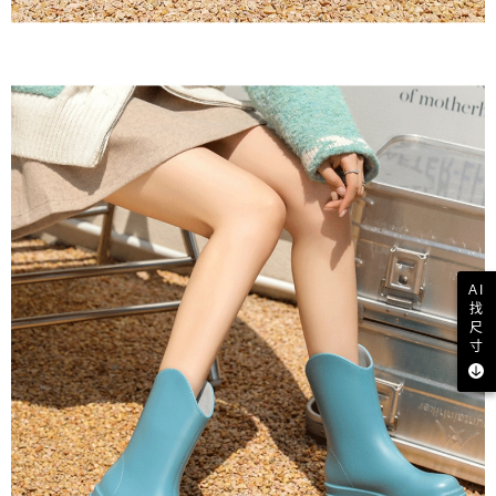
AI
找
尺
寸