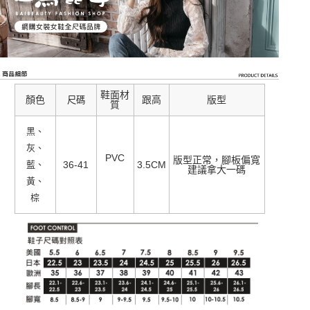
鞋面材
顏色
跟高
版型
尺碼
質
黑、
灰、
PVC
版型正常，腳板偏寬
藍、
36-41
3.5CM
建議拿大一碼
黃、
棕