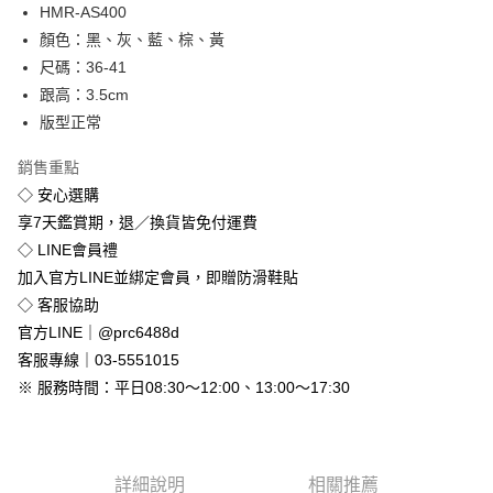
Apple Pay
HMR-AS400
顏色：黑、灰、藍、棕、黃
街口支付
尺碼：36-41
悠遊付
跟高：3.5cm
版型正常
Google Pay
銷售重點
全盈+PAY
◇ 安心選購
享7天鑑賞期，退／換貨皆免付運費
運送方式
◇ LINE會員禮
全家付款取貨
加入官方LINE並綁定會員，即贈防滑鞋貼
免運費
◇ 客服協助
付款後全家取貨
官方LINE｜@prc6488d
免運費
客服專線｜03-5551015
※ 服務時間：平日08:30～12:00、13:00～17:30
7-11付款取貨
每筆NT$80，滿NT$800(含以上)免運費
付款後7-11取貨
詳細說明
相關推薦