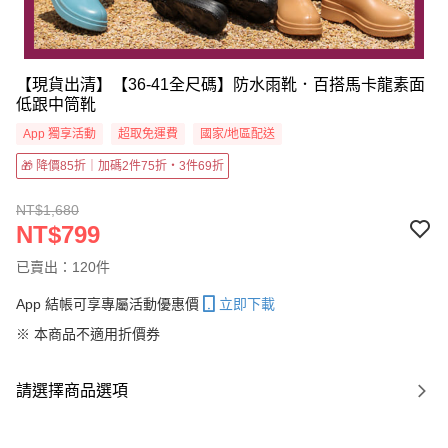
【現貨出清】【36-41全尺碼】防水雨靴．百搭馬卡龍素面
低跟中筒靴
App 獨享活動
超取免運費
國家/地區配送
🎁 降價85折｜加碼2件75折・3件69折
NT$1,680
NT$799
已賣出：120件
App 結帳可享專屬活動優惠價
立即下載
※ 本商品不適用折價券
請選擇商品選項