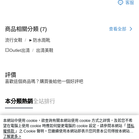
客服
商品相關分類 (7)
查看全部
流行女鞋
►防水雨靴
💥Outlet出清
出清美鞋
評價
喜歡這個商品嗎？購買後給他一個好評吧
本分類熱銷
全站排行
本網站中使用 cookie，欲查詢有關本網站使用 cookie 方式之詳情，及若您不希
熱門標籤
望在電腦上使用 cookie 時應如何變更電腦的 cookie 設定，請參閱本網站「
隱私
權條款
」之 Cookie 聲明。您繼續使用本網站即表示您同意本公司得按本網站使
用條款之 Cookie 聲明使用 cookie。
了解更多 >