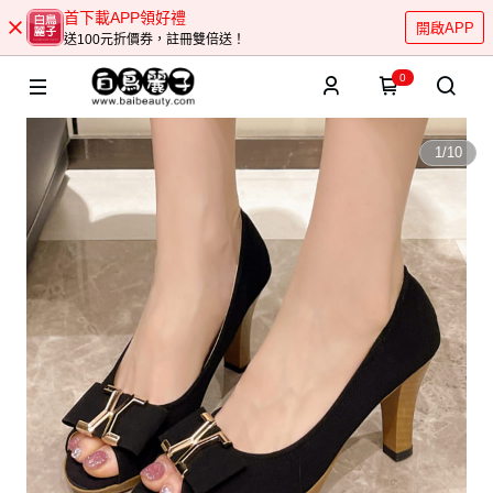
首下載APP領好禮
開啟APP
送100元折價券，註冊雙倍送！
0
1
/
10