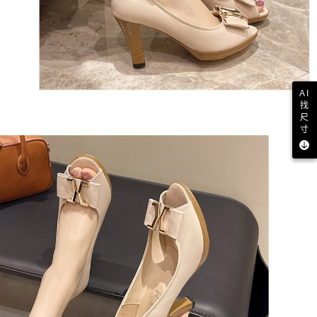
AI
找
尺
寸