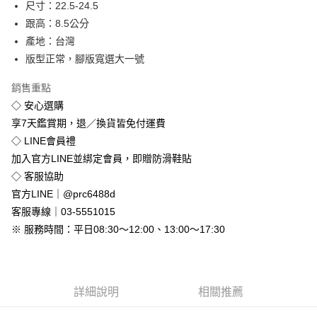
尺寸：22.5-24.5
悠遊付
跟高：8.5公分
產地：台灣
Google Pay
版型正常，腳版寬選大一號
全盈+PAY
銷售重點
◇ 安心選購
運送方式
享7天鑑賞期，退／換貨皆免付運費
全家付款取貨
◇ LINE會員禮
免運費
加入官方LINE並綁定會員，即贈防滑鞋貼
付款後全家取貨
◇ 客服協助
免運費
官方LINE｜@prc6488d
客服專線｜03-5551015
7-11付款取貨
※ 服務時間：平日08:30～12:00、13:00～17:30
每筆NT$80，滿NT$800(含以上)免運費
付款後7-11取貨
每筆NT$80，滿NT$800(含以上)免運費
詳細說明
相關推薦
新竹物流