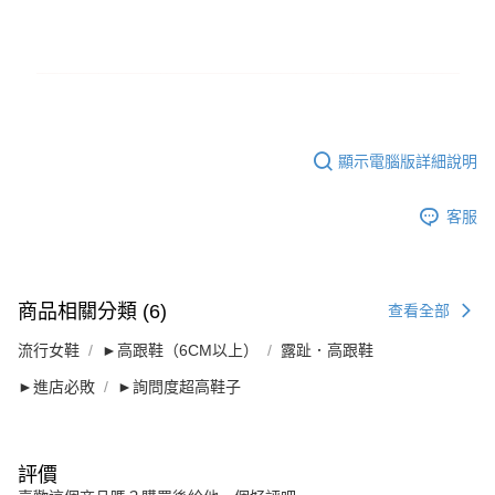
顯示電腦版詳細說明
客服
商品相關分類 (6)
查看全部
流行女鞋
►高跟鞋（6CM以上）
露趾．高跟鞋
►進店必敗
►詢問度超高鞋子
評價