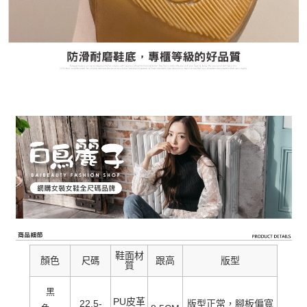
鞋面材
顏色
跟高
版型
尺碼
質
黑
PU皮革
22.5-
版型正常，腳板偏寬