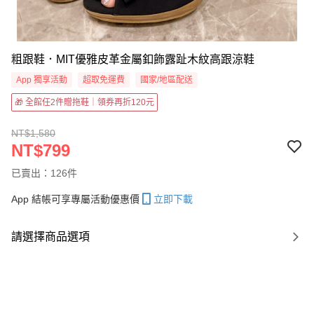
粗跟鞋．MIT優雅皮革金屬釦飾露趾木紋高跟涼鞋
App 獨享活動
超取免運費
國家/地區配送
🎁 全館任2件贈拖鞋｜領券再折120元
NT$1,580
NT$799
已賣出：126件
App 結帳可享專屬活動優惠價
立即下載
請選擇商品選項