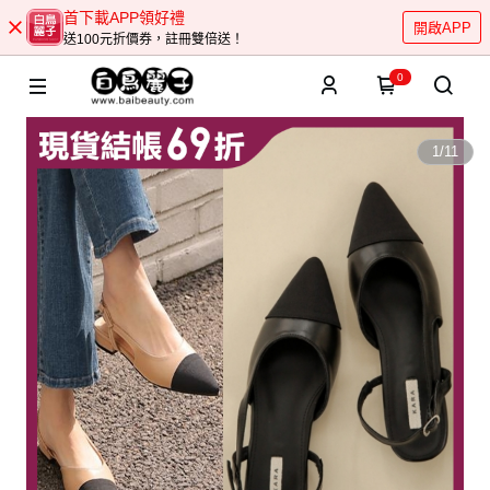
首下載APP領好禮
開啟APP
送100元折價券，註冊雙倍送！
0
1
/
11