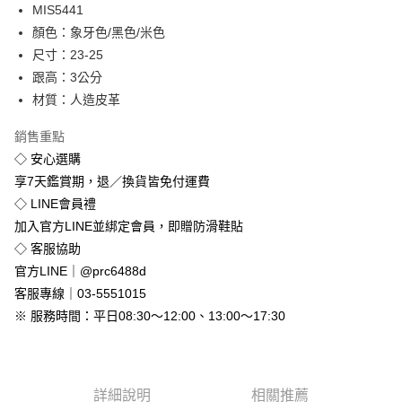
Apple Pay
MIS5441
顏色：象牙色/黑色/米色
街口支付
尺寸：23-25
悠遊付
跟高：3公分
材質：人造皮革
Google Pay
銷售重點
全盈+PAY
◇ 安心選購
享7天鑑賞期，退／換貨皆免付運費
運送方式
◇ LINE會員禮
全家付款取貨
加入官方LINE並綁定會員，即贈防滑鞋貼
免運費
◇ 客服協助
付款後全家取貨
官方LINE｜@prc6488d
免運費
客服專線｜03-5551015
※ 服務時間：平日08:30～12:00、13:00～17:30
7-11付款取貨
每筆NT$80，滿NT$800(含以上)免運費
付款後7-11取貨
詳細說明
相關推薦