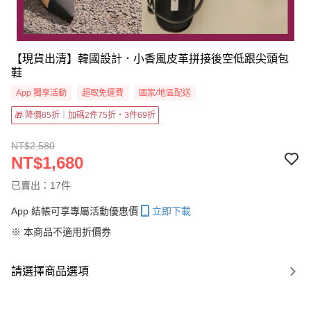
【現貨出清】韓國設計．小香風皮革拼接後空低跟尖頭包
鞋
App 獨享活動
超取免運費
國家/地區配送
🎁 降價85折｜加碼2件75折・3件69折
NT$2,580
NT$1,680
已賣出：17件
App 結帳可享專屬活動優惠價
立即下載
※ 本商品不適用折價券
請選擇商品選項