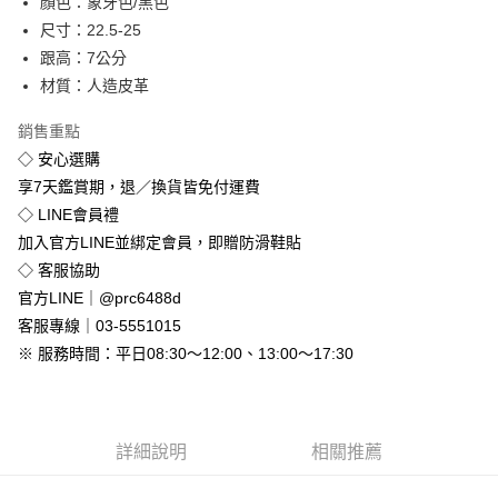
顏色：象牙色/黑色
街口支付
尺寸：22.5-25
悠遊付
跟高：7公分
材質：人造皮革
Google Pay
銷售重點
全盈+PAY
◇ 安心選購
享7天鑑賞期，退／換貨皆免付運費
運送方式
◇ LINE會員禮
全家付款取貨
加入官方LINE並綁定會員，即贈防滑鞋貼
免運費
◇ 客服協助
付款後全家取貨
官方LINE｜@prc6488d
免運費
客服專線｜03-5551015
※ 服務時間：平日08:30～12:00、13:00～17:30
7-11付款取貨
每筆NT$80，滿NT$800(含以上)免運費
付款後7-11取貨
詳細說明
相關推薦
每筆NT$80，滿NT$800(含以上)免運費