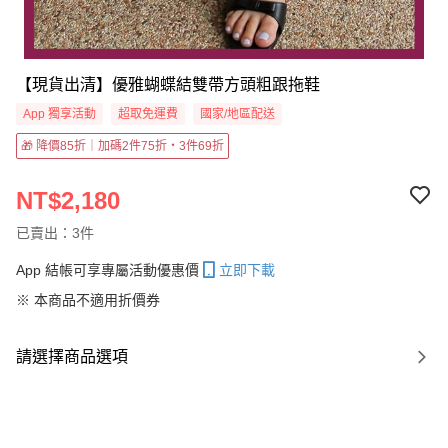
【現貨出清】優雅蝴蝶結雙帶方頭粗跟拖鞋
App 獨享活動
超取免運費
國家/地區配送
🎁 降價85折｜加碼2件75折・3件69折
NT$2,180
已賣出：3件
App 結帳可享專屬活動優惠價
立即下載
※ 本商品不適用折價券
請選擇商品選項