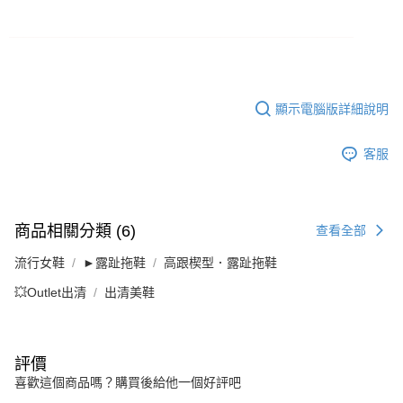
顯示電腦版詳細說明
客服
商品相關分類 (6)
查看全部
流行女鞋
►露趾拖鞋
高跟楔型．露趾拖鞋
💥Outlet出清
出清美鞋
評價
喜歡這個商品嗎？購買後給他一個好評吧