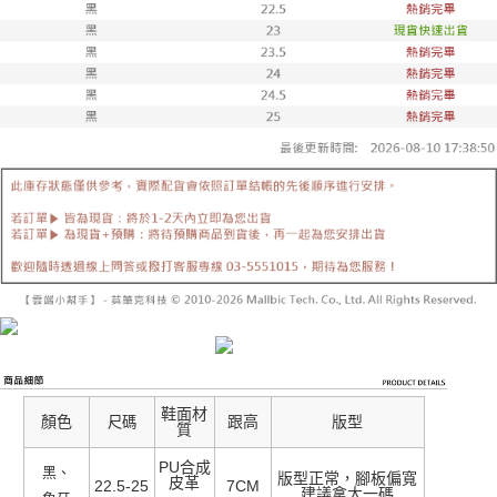
鞋面材
顏色
跟高
版型
尺碼
質
PU合成
黑、
版型正常，腳板偏寬
皮革
22.5-25
7CM
建議拿大一碼