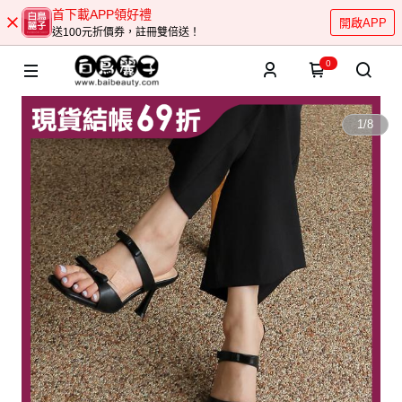
首下載APP領好禮
開啟APP
送100元折價券，註冊雙倍送！
0
1
/
8